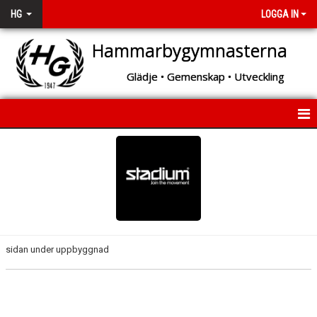
HG
LOGGA IN
Hammarbygymnasterna
Glädje • Gemenskap • Utveckling
START
OM HG
KONTAKT
FÖRENINGSINFORMATION
sidan under uppbyggnad
HISTORIA
VÄRDEGRUND OCH VISION