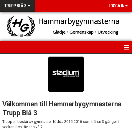
TRUPP BLÅ 3
LOGGA IN
Hammarbygymnasterna
Glädje • Gemenskap • Utveckling
HEM
NYHETER
KALENDER
Välkommen till Hammarbygymnasterna
Trupp Blå 3
Truppen består av gymnaster födda 2015-2016 som tränar 3 gånger i
veckan och tävlar nivå 7.