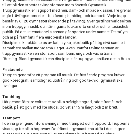
till att bli den största tävlingsformen inom Svensk Gymnastik.
Truppgymnastik en lagsport med herr, dam- och mixade klasser. Tre grenar
ingår i tävlingsmomentet - fristående, tumbling och trampett. Varje trupp
består av 6–20 gymnaster (beroende på tävling). Sverige tillhör världseliten
inom truppgymnastik och tävlingarna lockar ofta en stor och entusiastisk
publik. På den internationella arenan går sporten under namnet TeamGym
och är på framfart i flera europeiska länder.
Disciplinen karaktäriseras av fart, styrka, akrobatik på hög nivå samt ett
samarbete mellan individerna i laget. Även utanför tävlingsarenan är
truppgymnastiken en stor sport som barn, unga och vuxna tränar i
förening. Bland gymnastikens discipliner är truppgymnastiken den största.
Fristående
Truppen genomför ett program till musik. Ett fristående program kräver
god koreografi, samtidighet, utstrålning och god teknik i gymnastiska
övningar.
Tumbling
Här genomförs tre voltserier av olika svårighetsgrad, både framåt och
bakåt, på ett golv med lite studs. Golvet är 15 m långt och 2 m brett.
Trampett
I denna gren genomförs övningar med trampett och hoppbord. Trupperna
visar upp tre olika hoppvarv. De främsta gymnasterna utför i denna gren