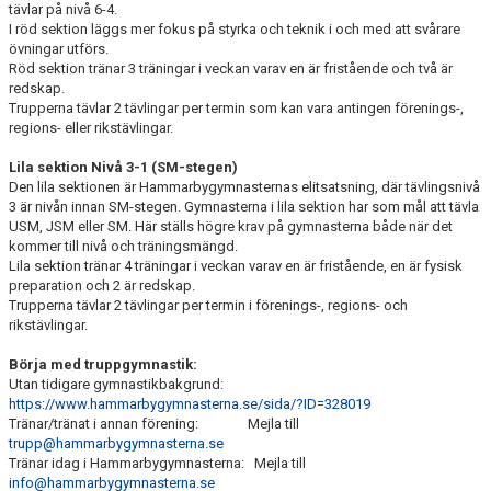
tävlar på nivå 6-4.
I röd sektion läggs mer fokus på styrka och teknik i och med att svårare
övningar utförs.
Röd sektion tränar 3 träningar i veckan varav en är fristående och två är
redskap.
Trupperna tävlar 2 tävlingar per termin som kan vara antingen förenings-,
regions- eller rikstävlingar.
Lila sektion Nivå 3-1 (SM-stegen)
Den lila sektionen är Hammarbygymnasternas elitsatsning, där tävlingsnivå
3 är nivån innan SM-stegen. Gymnasterna i lila sektion har som mål att tävla
USM, JSM eller SM. Här ställs högre krav på gymnasterna både när det
kommer till nivå och träningsmängd.
Lila sektion tränar 4 träningar i veckan varav en är fristående, en är fysisk
preparation och 2 är redskap.
Trupperna tävlar 2 tävlingar per termin i förenings-, regions- och
rikstävlingar.
Börja med truppgymnastik:
Utan tidigare gymnastikbakgrund:
https://www.hammarbygymnasterna.se/sida/?ID=328019
Tränar/tränat i annan förening: Mejla till
trupp@hammarbygymnasterna.se
Tränar idag i Hammarbygymnasterna: Mejla till
info@hammarbygymnasterna.se