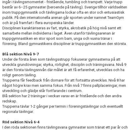
ingår i tävlingsmomentet - fristående, tumbling och trampett. Varje trupp
består av 6–25 gymnaster (beroende på tävling). Sverige tillhör världseliten
inom truppgymnastik och tävlingarna lockar ofta en stor och entusiastisk
publik. På den internationella arenan går sporten under namnet TeamGym
och är på framfart i flera europeiska länder.
Disciplinen karaktäriseras av fart, styrka, akrobatik på hög nivå samt ett
samarbete mellan individerna i laget. Även utanför tävlingsarenan är
truppgymnastiken en stor sport som barn, unga och vuxna tränar i
förening. Bland gymnastikens discipliner är truppgymnastiken den största.
Blå sektion Nivå 9-7
Under de första åren som tävlingsstrupp fokuserar gymnasterna på att
utveckla grundövningar, styrka, rörlighet, disciplin och träningsvana. Nivå 9
är den första tävlingsnivån där målet är att få erfarenhet, utvecklas och ha
roligt genom tävling.
Trupperna får feedback från domare för att fortsätta utvecklas. Nivå 8 har
något högre krav men samma fokus. Från nivå 7 finns pallplaceringar, men
utveckling och glädje står fortfarande i centrum.
Blå sektion har 2 träningar i veckan varav en är fristående och den andra
redskap.
Trupperna tävlar 1-2 gånger per termin i föreningstävlingar och eventuellt
regionala tävlingar.
Röd sektion Nivå 6-4
I den röda sektionen finns tävlingsvana gymnaster som tränat ett par år och