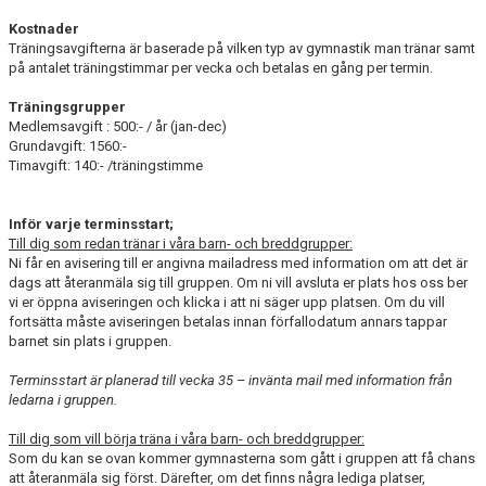
Kostnader
Träningsavgifterna är baserade på vilken typ av gymnastik man tränar samt
på antalet träningstimmar per vecka och betalas en gång per termin.
Träningsgrupper
Medlemsavgift : 500:- / år (jan-dec)
Grundavgift: 1560:-
Timavgift: 140:- /träningstimme
Inför varje terminsstart;
Till dig som redan tränar i våra barn- och breddgrupper:
Ni får en avisering till er angivna mailadress med information om att det är
dags att återanmäla sig till gruppen. Om ni vill avsluta er plats hos oss ber
vi er öppna aviseringen och klicka i att ni säger upp platsen. Om du vill
fortsätta måste aviseringen betalas innan förfallodatum annars tappar
barnet sin plats i gruppen.
Terminsstart är planerad till vecka 35 – invänta mail med information från
ledarna i gruppen.
Till dig som vill börja träna i våra barn- och breddgrupper:
Som du kan se ovan kommer gymnasterna som gått i gruppen att få chans
att återanmäla sig först. Därefter, om det finns några lediga platser,