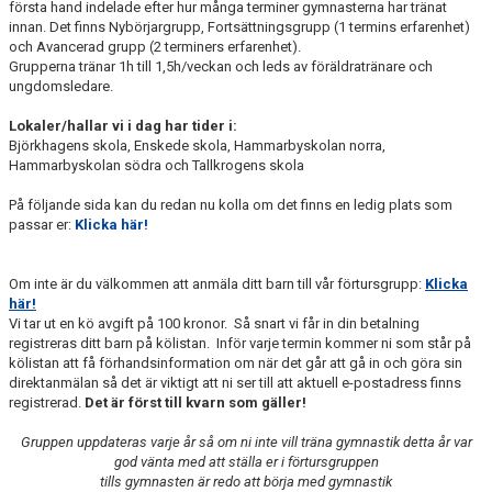
första hand indelade efter hur många terminer gymnasterna har tränat
innan. Det finns Nybörjargrupp, Fortsättningsgrupp (1 termins erfarenhet)
och Avancerad grupp (2 terminers erfarenhet).
Grupperna tränar 1h till 1,5h/veckan och leds av föräldratränare och
ungdomsledare.
Lokaler/hallar vi i dag har tider i:
Björkhagens skola, Enskede skola, Hammarbyskolan norra,
Hammarbyskolan södra och Tallkrogens skola
På följande sida kan du redan nu kolla om det finns en ledig plats som
passar er:
Klicka här!
Om inte är du välkommen att anmäla ditt barn till vår förtursgrupp:
Klicka
här!
Vi tar ut en kö avgift på 100 kronor. Så snart vi får in din betalning
registreras ditt barn på kölistan. Inför varje termin kommer ni som står på
kölistan att få förhandsinformation om när det går att gå in och göra sin
direktanmälan så det är viktigt att ni ser till att aktuell e-postadress finns
registrerad.
Det är först till kvarn som gäller!
Gruppen uppdateras varje år så om ni inte vill träna gymnastik detta år var
god vänta med att ställa er i förtursgruppen
tills gymnasten är redo att börja med gymnastik