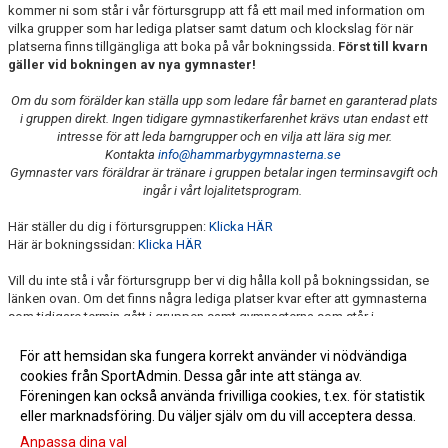
kommer ni som står i vår förtursgrupp att få ett mail med information om
vilka grupper som har lediga platser samt datum och klockslag för när
platserna finns tillgängliga att boka på vår bokningssida.
Först till kvarn
gäller vid bokningen av nya gymnaster!
Om du som förälder kan ställa upp som ledare får barnet en garanterad plats
i gruppen direkt. Ingen tidigare gymnastikerfarenhet krävs utan endast ett
intresse för att leda barngrupper och en vilja att lära sig mer.
Kontakta
info@hammarbygymnasterna.se
Gymnaster vars föräldrar är tränare i gruppen betalar ingen terminsavgift och
ingår i vårt lojalitetsprogram.
Här ställer du dig i förtursgruppen:
Klicka HÄR
Här är bokningssidan:
Klicka HÄR
Vill du inte stå i vår förtursgrupp ber vi dig hålla koll på bokningssidan, se
länken ovan. Om det finns några lediga platser kvar efter att gymnasterna
som tidigare termin gått i gruppen samt gymnasterna som står i
förtursgruppen anmält sig släpper vi dessa löpande.
För att hemsidan ska fungera korrekt använder vi nödvändiga
cookies från SportAdmin. Dessa går inte att stänga av.
Föreningen kan också använda frivilliga cookies, t.ex. för statistik
eller marknadsföring. Du väljer själv om du vill acceptera dessa.
Anpassa dina val