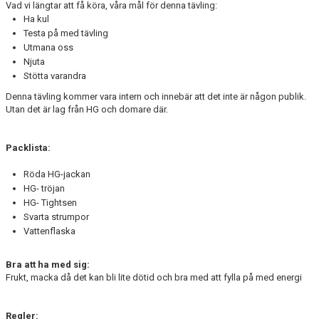
Vad vi längtar att få köra, våra mål för denna tävling:
Ha kul
Testa på med tävling
Utmana oss
Njuta
Stötta varandra
Denna tävling kommer vara intern och innebär att det inte är någon publik.
Utan det är lag från HG och domare där.
Packlista:
Röda HG-jackan
HG- tröjan
HG- Tightsen
Svarta strumpor
Vattenflaska
Bra att ha med sig:
Frukt, macka då det kan bli lite dötid och bra med att fylla på med energi
Regler: