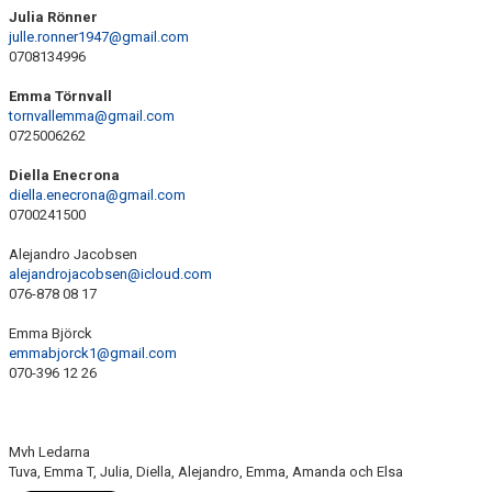
Julia Rönner
julle.ronner1947@gmail.com
0708134996
Emma Törnvall
tornvallemma@gmail.com
0725006262
Diella Enecrona
diella.enecrona@gmail.com
0700241500
Alejandro Jacobsen
alejandrojacobsen@icloud.com
076-878 08 17
Emma Björck
emmabjorck1@gmail.com
070-396 12 26
Mvh Ledarna
Tuva, Emma T, Julia, Diella, Alejandro, Emma, Amanda och Elsa