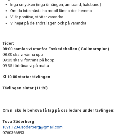
Inga smycken (inga örhängen, armband, halsband)
Om du inte måsta ha mobil lämna den hemma.
Vi är positiva, stöttar varandra
Vi hejar på de andra lagen och på varandra
Tider:
08:00 samlas vi utanför Enskedehallen ( Gullmarsplan)
08:30 ska vi värma upp
09:05 ska vi förträna på hopp
09:35 förtränar vi på matta.
Kl 10:00 startar tävlingen
Tävlingen slutar (11:20)
Om ni skulle behöva få tag på oss ledare under tävlingen:
Tuva Söderberg
Tuva.1234.soderberg@gmail.com
0760366893