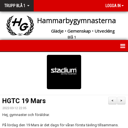
TRUPP BLÅ 1
LOGGA IN
Hammarbygymnasterna
Glädje • Gemenskap • Utveckling
Blå 1
HEM
NYHETER
KALENDER
HGTC 19 Mars
<
>
2022-03-12 22:05
Hej, gymnaster och föräldrar.
På lördag den 19 Mars är det dags för våran första tävling tillsammans.