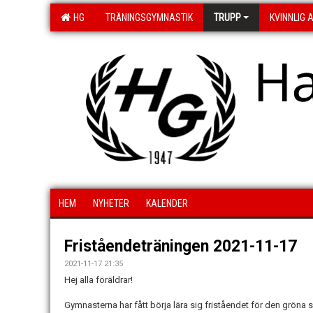
HG
TRÄNINGSGYMNASTIK
TRUPP
KVINNLIG 
H
HEM
NYHETER
KALENDER
Friståendeträningen 2021-11-17
2021-11-17 21:35
Hej alla föräldrar!
Gymnasterna har fått börja lära sig friståendet för den gröna se