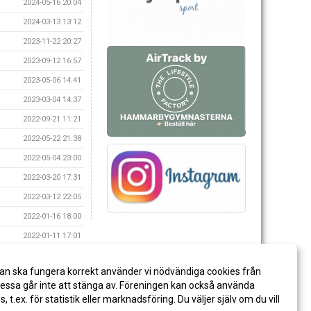
2024-05-16 20:04
2024-03-13 13:12
2023-11-22 20:27
2023-09-12 16:57
2023-05-06 14:41
2023-03-04 14:37
2022-09-21 11:21
2022-05-22 21:38
2022-05-04 23:00
2022-03-20 17:31
2022-03-12 22:05
2022-01-16 18:00
2022-01-11 17:01
2021-11-17 21:35
an ska fungera korrekt använder vi nödvändiga cookies från
2021-10-09 20:49
ssa går inte att stänga av. Föreningen kan också använda
2021-08-12 20:16
es, t.ex. för statistik eller marknadsföring. Du väljer själv om du vill