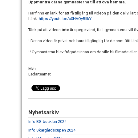
Uppmuntra gärna gymnasterna till att öva hemma.
Här finns en länk för att få tillgång till videon på den del vi lärt
Länk:
https://youtu.be/c0HVOyRlIkY
Tänk på att videon
inte
är spegelvänd, ifall gymnasterna vill öv
!
Denna video är privat och bara tillgänglig för de som fått län
!!
Gymnasterna blev frågade innan om de ville bli filmade eller ej 
Mvh
Ledarteamet
Nyhetsarkiv
Info BG-bucklan 2024
Info Skärgårdscupen 2024