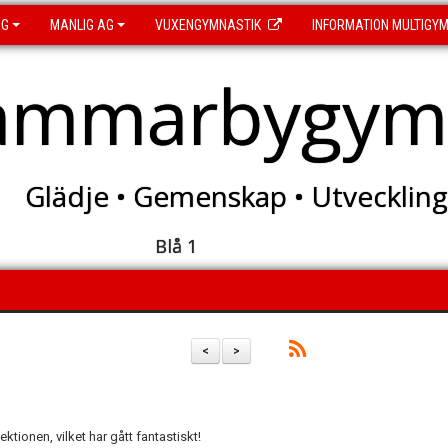
AG
MANLIG AG
VUXENGYMNASTIK
INFORMATION MULTIGY
ammarbygymn
Glädje • Gemenskap • Utveckling
Blå 1
<
>
ktionen, vilket har gått fantastiskt!