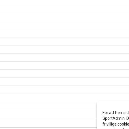
För att hemsid
SportAdmin. De
frivilliga cooki