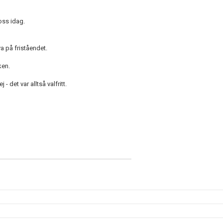
 oss idag.
a på friståendet.
ken.
- det var alltså valfritt.