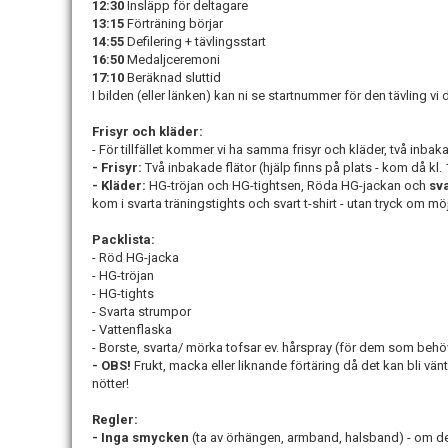
12:30
Insläpp för deltagare
13:15
Förträning börjar
14:55
Defilering + tävlingsstart
16:50
Medaljceremoni
17:10
Beräknad sluttid
I bilden (eller länken) kan ni se startnummer för den tävling vi 
Frisyr och kläder:
- För tillfället kommer vi ha samma frisyr och kläder, två inbaka
- Frisyr:
Två inbakade flätor (hjälp finns på plats - kom då kl. 
- Kläder:
HG-tröjan och HG-tightsen, Röda HG-jackan och
sv
kom i svarta träningstights och svart t-shirt - utan tryck om möj
Packlista:
- Röd HG-jacka
- HG-tröjan
- HG-tights
- Svarta strumpor
- Vattenflaska
- Borste, svarta/ mörka tofsar ev. hårspray (för dem som behöv
- OBS!
Frukt, macka eller liknande förtäring då det kan bli vä
nötter!
Regler:
- Inga smycken
(ta av örhängen, armband, halsband) - om det