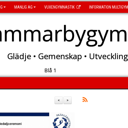
AG
MANLIG AG
VUXENGYMNASTIK
INFORMATION MULTIGY
ammarbygymn
Glädje • Gemenskap • Utveckling
Blå 1
<
>