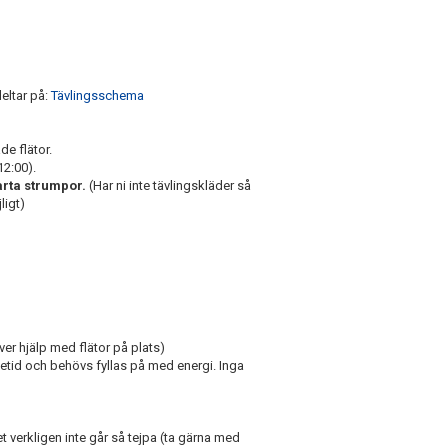
deltar på:
Tävlingsschema
de flätor.
12:00).
arta strumpor.
(Har ni inte tävlingskläder så
ligt)
er hjälp med flätor på plats)
ntetid och behövs fyllas på med energi.
Inga
 verkligen inte går så tejpa (ta gärna med