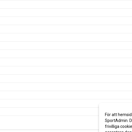
För att hemsid
SportAdmin. De
frivilliga cooki