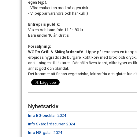
egen tejp).
- Värdesaker tas med på egen risk
- Vi peppar varandra och har kul! :)
Entrépris publik:
Vuxen och barn från 11 år: 80 kr
Barn under 10 år: Gratis
Försäljning:
WGF:s Grill & Skärgårdscafé
- Uppe på terrassen en trappa u
erbjudas nygräddade burgare, kokt korv med bröd och dryck. 
anslutningen till läktaren. Där säljs även toast, olika typer av 
annat gott och blandat.
Det kommer att finnas vegetariska, laktosfria och glutenfria alt
Nyhetsarkiv
Info BG-bucklan 2024
Info Skärgårdscupen 2024
Info HG-galan 2024