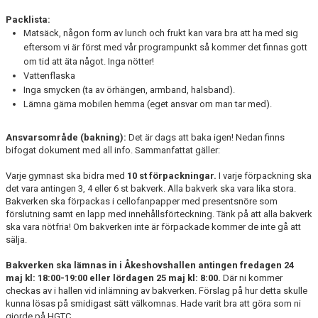
Packlista:
Matsäck, någon form av lunch och frukt kan vara bra att ha med sig
eftersom vi är först med vår programpunkt så kommer det finnas gott
om tid att äta något. Inga nötter!
Vattenflaska
Inga smycken (ta av örhängen, armband, halsband).
Lämna gärna mobilen hemma (eget ansvar om man tar med).
Ansvarsområde (bakning):
Det är dags att baka igen! Nedan finns
bifogat dokument med all info. Sammanfattat gäller:
Varje gymnast ska bidra med
10 st förpackningar.
I varje förpackning ska
det vara antingen 3, 4 eller 6 st bakverk. Alla bakverk ska vara lika stora.
Bakverken ska förpackas i cellofanpapper med presentsnöre som
förslutning samt en lapp med innehållsförteckning. Tänk på att alla bakverk
ska vara nötfria! Om bakverken inte är förpackade kommer de inte gå att
sälja.
Bakverken ska lämnas in i Åkeshovshallen antingen fredagen 24
maj kl: 18:00-19:00 eller lördagen 25 maj kl: 8:00.
Där ni kommer
checkas av i hallen vid inlämning av bakverken. Förslag på hur detta skulle
kunna lösas på smidigast sätt välkomnas. Hade varit bra att göra som ni
gjorde på HGTC.