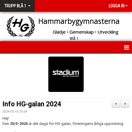
TRUPP BLÅ 1
LOGGA IN
Hammarbygymnasterna
Glädje • Gemenskap • Utveckling
Blå 1
HEM
NYHETER
KALENDER
Info HG-galan 2024
<
>
2024-05-16 20:04
Hej!
Den
25/5-2024
är det dags för HG-galan, föreningens årliga uppvisning.