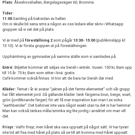
Plats:
Åkeshovshallen, Bergslagsvägen 60, Bromma.
Tider:
11:00
Samling på baksidan av hallen.
Om ni skulle bli sena sms:a någon av oss ledare eller skriv i Whatsapp
gruppen så vi vet det på plats.
Vi är med på
föreställning 2
som pågår
13:30- 15:00
(publikinsläpp kl:
13:10). Vi är första gruppen ut på föreställningen.
Upphämtning av gymnaster på samma ställe som vi samlades på.
Entré:
Biljetter kommer att säljas via Swish i entrén. Vuxen: 150 kr, Barn upp
till 15 år: 75 kr, Barn som sitter i knä: gratis.
Café kommer också finnas. Vi tror att de bara tar Swish där med.
Kläder:
Temat i år är avatar "jakten på det femte elementet" och vår grupp
har fått elementet jord. Så gällande kläder: tänk färgerna brun, beige, svart,
grön (jordliknande färger) för att få mer inspiration kan man t.ex söka
"earthbender". Det behöver inte vara något exakt utan ta det ni har hemma!
Man kan också tänkas måla/sminka sig lite jordig i ansiktet om man vill
det.
Frisyr:
Valfri frisyr, men håret ska vara uppsatt på något sätt. Vi har tyvärr
inte tid att fixa med håret på plats så se till att komma med håret uppsatt.