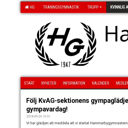
HG
TRÄNINGSGYMNASTIK
TRUPP
KVINNLIG 
H
START
NYHETER
INFORMATION
KALENDER
MEDLE
Följ KvAG-sektionens gympaglädj
gympavardag!
2018-09-24 10:51
Vi har glädjen att meddela att vi startat Hammarbygymnaste