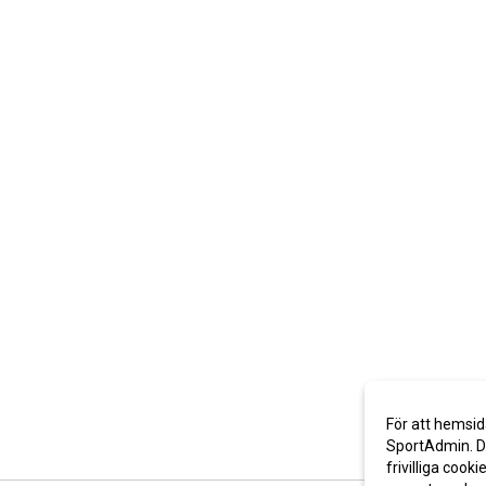
För att hemsid
SportAdmin. De
frivilliga cooki