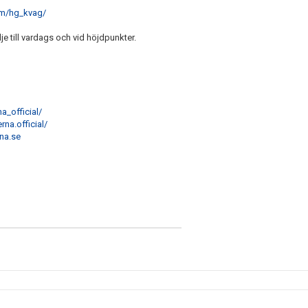
om/hg_kvag/
 till vardags och vid höjdpunkter.
_official/
a.official/
na.se