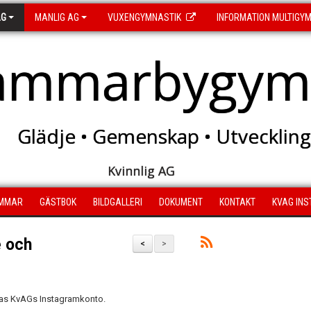
AG
MANLIG AG
VUXENGYMNASTIK
INFORMATION MULTIGY
ammarbygymn
Glädje • Gemenskap • Utveckling
Kvinnlig AG
MMAR
GÄSTBOK
BILDGALLERI
DOKUMENT
KONTAKT
KVAG IN
e och
<
>
rnas KvAGs Instagramkonto.