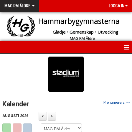
MAG RM ÄLDRE
LOGGA IN
Hammarbygymnasterna
Glädje • Gemenskap • Utveckling
MAG RM Äldre
START
NYHETER
INFORMATION
KALENDER
Kalender
Prenumerera >>
MEDLEMMAR
AUGUSTI 2026
BILDGALLERI