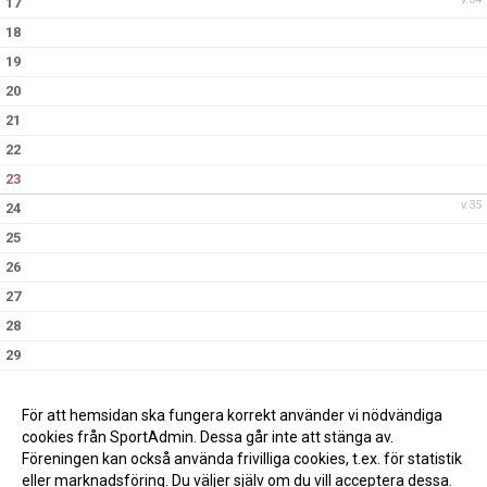
17
18
19
20
21
22
23
v.35
24
25
26
27
28
29
30
v.36
31
För att hemsidan ska fungera korrekt använder vi nödvändiga
cookies från SportAdmin. Dessa går inte att stänga av.
Föreningen kan också använda frivilliga cookies, t.ex. för statistik
eller marknadsföring. Du väljer själv om du vill acceptera dessa.