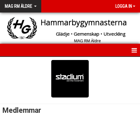
MAG RM ÄLDRE
LOGGA IN
Hammarbygymnasterna
Glädje • Gemenskap • Utveckling
MAG RM Äldre
START
NYHETER
INFORMATION
KALENDER
Medlemmar
MEDLEMMAR
BILDGALLERI