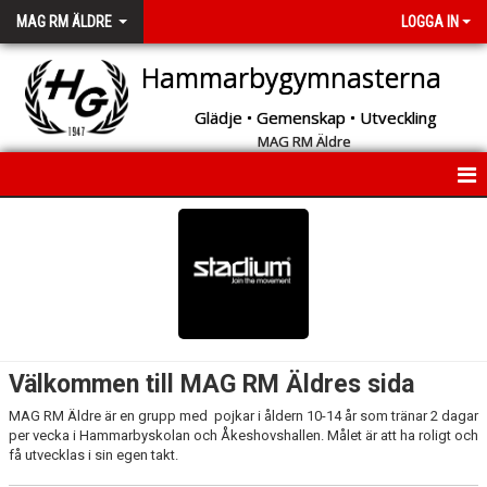
MAG RM ÄLDRE
LOGGA IN
Hammarbygymnasterna
Glädje • Gemenskap • Utveckling
MAG RM Äldre
START
NYHETER
INFORMATION
KALENDER
Välkommen till MAG RM Äldres sida
MEDLEMMAR
MAG RM Äldre är en grupp med pojkar i åldern 10-14 år som tränar 2 dagar
per vecka i Hammarbyskolan och Åkeshovshallen. Målet är att ha roligt och
BILDGALLERI
få utvecklas i sin egen takt.