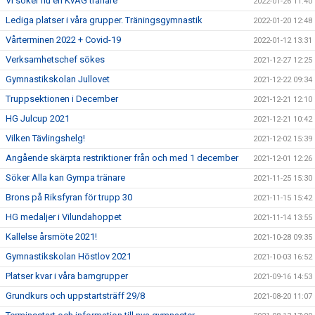
Vi söker nu en KvAG tränare
2022-01-26 11:40
Lediga platser i våra grupper. Träningsgymnastik
2022-01-20 12:48
Vårterminen 2022 + Covid-19
2022-01-12 13:31
Verksamhetschef sökes
2021-12-27 12:25
Gymnastikskolan Jullovet
2021-12-22 09:34
Truppsektionen i December
2021-12-21 12:10
HG Julcup 2021
2021-12-21 10:42
Vilken Tävlingshelg!
2021-12-02 15:39
Angående skärpta restriktioner från och med 1 december
2021-12-01 12:26
Söker Alla kan Gympa tränare
2021-11-25 15:30
Brons på Riksfyran för trupp 30
2021-11-15 15:42
HG medaljer i Vilundahoppet
2021-11-14 13:55
Kallelse årsmöte 2021!
2021-10-28 09:35
Gymnastikskolan Höstlov 2021
2021-10-03 16:52
Platser kvar i våra barngrupper
2021-09-16 14:53
Grundkurs och uppstartsträff 29/8
2021-08-20 11:07