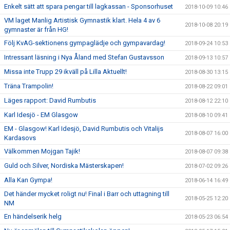
Enkelt sätt att spara pengar till lagkassan - Sponsorhuset
2018-10-09 10:46
VM laget Manlig Artistisk Gymnastik klart. Hela 4 av 6
2018-10-08 20:19
gymnaster är från HG!
Följ KvAG-sektionens gympaglädje och gympavardag!
2018-09-24 10:53
Intressant läsning i Nya Åland med Stefan Gustavsson
2018-09-13 10:57
Missa inte Trupp 29 ikväll på Lilla Aktuellt!
2018-08-30 13:15
Träna Trampolin!
2018-08-22 09:01
Läges rapport: David Rumbutis
2018-08-12 22:10
Karl Idesjö - EM Glasgow
2018-08-10 09:41
EM - Glasgow! Karl Idesjö, David Rumbutis och Vitalijs
2018-08-07 16:00
Kardasovs
Välkommen Mojgan Tajik!
2018-08-07 09:38
Guld och Silver, Nordiska Mästerskapen!
2018-07-02 09:26
Alla Kan Gympa!
2018-06-14 16:49
Det händer mycket roligt nu! Final i Barr och uttagning till
2018-05-25 12:20
NM
En händelserik helg
2018-05-23 06:54