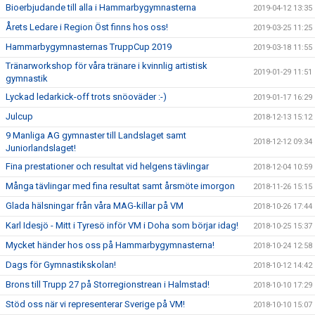
Bioerbjudande till alla i Hammarbygymnasterna
2019-04-12 13:35
Årets Ledare i Region Öst finns hos oss!
2019-03-25 11:25
Hammarbygymnasternas TruppCup 2019
2019-03-18 11:55
Tränarworkshop för våra tränare i kvinnlig artistisk
2019-01-29 11:51
gymnastik
Lyckad ledarkick-off trots snöoväder :-)
2019-01-17 16:29
Julcup
2018-12-13 15:12
9 Manliga AG gymnaster till Landslaget samt
2018-12-12 09:34
Juniorlandslaget!
Fina prestationer och resultat vid helgens tävlingar
2018-12-04 10:59
Många tävlingar med fina resultat samt årsmöte imorgon
2018-11-26 15:15
Glada hälsningar från våra MAG-killar på VM
2018-10-26 17:44
Karl Idesjö - Mitt i Tyresö inför VM i Doha som börjar idag!
2018-10-25 15:37
Mycket händer hos oss på Hammarbygymnasterna!
2018-10-24 12:58
Dags för Gymnastikskolan!
2018-10-12 14:42
Brons till Trupp 27 på Storregionstrean i Halmstad!
2018-10-10 17:29
Stöd oss när vi representerar Sverige på VM!
2018-10-10 15:07