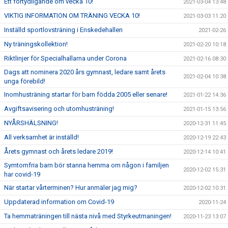
Ett förtydligande om vecka 10!
2021-03-04 13:48
VIKTIG INFORMATION OM TRÄNING VECKA 10!
2021-03-03 11:20
Inställd sportlovsträning i Enskedehallen
2021-02-26
Ny träningskollektion!
2021-02-20 10:18
Riktlinjer för Specialhallarna under Corona
2021-02-16 08:30
Dags att nominera 2020 års gymnast, ledare samt årets
2021-02-04 10:38
unga förebild!
Inomhusträning startar för barn födda 2005 eller senare!
2021-01-22 14:36
Avgiftsavisering och utomhusträning!
2021-01-15 13:56
NYÅRSHÄLSNING!
2020-12-31 11:45
All verksamhet är inställd!
2020-12-19 22:43
Årets gymnast och årets ledare 2019!
2020-12-14 10:41
Symtomfria barn bör stanna hemma om någon i familjen
2020-12-02 15:31
har covid-19
När startar vårterminen? Hur anmäler jag mig?
2020-12-02 10:31
Uppdaterad information om Covid-19
2020-11-24
Ta hemmaträningen till nästa nivå med Styrkeutmaningen!
2020-11-23 13:07