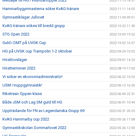
Medaljer till HG i Vilundahoppet 2022
2022-11-13 16:37
Hammarbygymnasterna söker KvAG tränare
2022-11-11 14:05
Gymnastikläger Jullovet
2022-11-04 09:51
KvAG tränare sökes till bredd grupp
2022-10-22 11:30
STG Open 2022
2022-10-09 19:52
Guld i DMT på UVGK Cup
2022-10-02 16:07
HG på UVGK cup Trampolin 1-2 oktober
2022-09-24 10:02
Höstlovsläger
2022-09-07 14:23
Höstterminen 2022
2022-08-19 17:00
Vi söker en ekonomiadministratör!
2022-06-22 10:55
USM i truppgymnastik!
2022-06-12 16:30
Rikstrean Öppen klass
2022-06-04 22:31
Både JSM och Lag SM guld till HG
2022-06-01 10:44
Uppträdande för FN av Legendariska Grupp 69
2022-05-31 20:25
KvAG Hammarby cup 2022
2022-05-26 17:08
Gymnastikskolan Sommarlovet 2022
2022-05-26 12:00