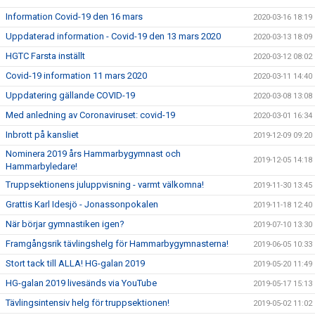
Information Covid-19 den 16 mars
2020-03-16 18:19
Uppdaterad information - Covid-19 den 13 mars 2020
2020-03-13 18:09
HGTC Farsta inställt
2020-03-12 08:02
Covid-19 information 11 mars 2020
2020-03-11 14:40
Uppdatering gällande COVID-19
2020-03-08 13:08
Med anledning av Coronaviruset: covid-19
2020-03-01 16:34
Inbrott på kansliet
2019-12-09 09:20
Nominera 2019 års Hammarbygymnast och
2019-12-05 14:18
Hammarbyledare!
Truppsektionens juluppvisning - varmt välkomna!
2019-11-30 13:45
Grattis Karl Idesjö - Jonassonpokalen
2019-11-18 12:40
När börjar gymnastiken igen?
2019-07-10 13:30
Framgångsrik tävlingshelg för Hammarbygymnasterna!
2019-06-05 10:33
Stort tack till ALLA! HG-galan 2019
2019-05-20 11:49
HG-galan 2019 livesänds via YouTube
2019-05-17 15:13
Tävlingsintensiv helg för truppsektionen!
2019-05-02 11:02