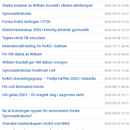
Starka insatser av William Sundell i vårens världscuper
2026-04-29 10:00
Gymnastikskolan
2026-04-27 14:27
Första KvAG tävlingen i VT26
2026-04-20 12:42
Klubbmästerskap 2026 i kvinnlig artistisk gymnastik
2026-03-24 10:24
Tjejers idrott får inte plats.
2026-03-08 10:27
Internationell tävling för KvAG i Serbien
2025-12-11 20:46
Fin VM debut av William
2025-10-20 08:26
William Sundell gör VM debut i morgon
2025-10-18 15:37
Gymnastikskolan höstlovet v.44
2025-10-16 13:26
KvAG Utvecklingsgrupp – Tredje träffen 2025 i Västerås
2025-09-19 00:50
HG och Motivated minds
2025-08-19 08:36
HG-galan 2025 – En magisk dag i sagornas värld
2025-05-26 15:11
2025-05-23 18:51
Nu är bokningen öppen för sommarens första
2025-05-02 12:10
Gymnastikskolor!
Svenska mästerskapen i KvAG och MAG
2025-04-30 16:49