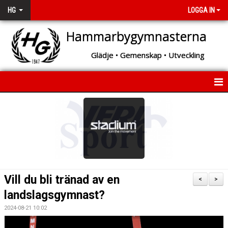
HG
LOGGA IN
Hammarbygymnasterna
Glädje • Gemenskap • Utveckling
START
OM HG
BÖRJA MED GYMNASTIK!
VAD DU KAN TRÄNA HOS OSS
Vill du bli tränad av en
<
>
landslagsgymnast?
GYMNASTIKSKOLAN
2024-08-21 10:02
ARRANGEMANG