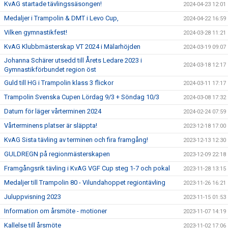
KvAG startade tävlingssäsongen!
2024-04-23 12:01
Medaljer i Trampolin & DMT i Levo Cup,
2024-04-22 16:59
Vilken gymnastikfest!
2024-03-28 11:21
KvAG Klubbmästerskap VT 2024 i Mälarhöjden
2024-03-19 09:07
Johanna Schärer utsedd till Årets Ledare 2023 i
2024-03-18 12:17
Gymnastikförbundet region öst
Guld till HG i Trampolin klass 3 flickor
2024-03-11 17:17
Trampolin Svenska Cupen Lördag 9/3 + Söndag 10/3
2024-03-08 17:32
Datum för läger vårterminen 2024
2024-02-24 07:59
Vårterminens platser är släppta!
2023-12-18 17:00
KvAG Sista tävling av terminen och fira framgång!
2023-12-13 12:30
GULDREGN på regionmästerskapen
2023-12-09 22:18
Framgångsrik tävling i KvAG VGF Cup steg 1-7 och pokal
2023-11-28 13:15
Medaljer till Trampolin 80 - Vilundahoppet regiontävling
2023-11-26 16:21
Juluppvisning 2023
2023-11-15 01:53
Information om årsmöte - motioner
2023-11-07 14:19
Kallelse till årsmöte
2023-11-02 17:06