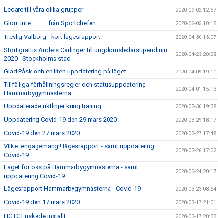
Ledare till våra olika grupper
2020-09-02 12:57
Glöm inte .......... från Sportchefen
2020-06-05 10:15
Trevlig Valborg - kort lägesrapport
2020-04-30 13:07
Stort grattis Anders Carlinger till ungdomsledarstipendium
2020-04-23 20:38
2020 - Stockholms stad
Glad Påsk och en liten uppdatering på läget
2020-04-09 19:10
Tillfälliga förhållningsregler och statusuppdatering
2020-04-01 15:13
Hammarbygymnasterna
Uppdaterade riktlinjer kring träning
2020-03-30 19:38
Uppdatering Covid-19 den 29 mars 2020
2020-03-29 18:17
Covid-19 den 27 mars 2020
2020-03-27 17:48
Vilket engagemang!! lägesrapport - samt uppdatering
2020-03-26 17:02
Covid-19
Läget för oss på Hammarbygymnasterna - samt
2020-03-24 20:17
uppdatering Covid-19
Lägesrapport Hammarbygymnasterna - Covid-19
2020-03-23 08:54
Covid-19 den 17 mars 2020
2020-03-17 21:01
HGTC Enskede inställt
2020-03-17 20:33