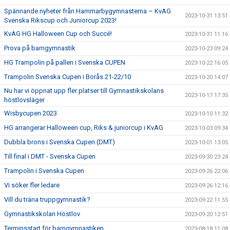
Spännande nyheter från Hammarbygymnasterna – KvAG
2023-10-31 13:51
Svenska Rikscup och Juniorcup 2023!
KvAG HG Halloween Cup och Succé!
2023-10-31 11:16
Prova på barngymnastik
2023-10-23 09:24
HG Trampolin på pallen i Svenska CUPEN
2023-10-22 16:05
Trampolin Svenska Cupen i Borås 21-22/10
2023-10-20 14:07
Nu har vi öppnat upp fler platser till Gymnastikskolans
2023-10-17 17:35
höstlovsläger
Wisbycupen 2023
2023-10-10 11:32
HG arrangerar Halloween cup, Riks & juniorcup i KvAG
2023-10-03 09:34
Dubbla brons i Svenska Cupen (DMT)
2023-10-01 13:05
Till final i DMT - Svenska Cupen
2023-09-30 23:24
Trampolin i Svenska Cupen
2023-09-26 22:06
Vi söker fler ledare
2023-09-26 12:16
Vill du träna truppgymnastik?
2023-09-22 11:55
Gymnastikskolan Höstlov
2023-09-20 12:51
Terminsstart för barngymnastiken
2023-08-18 11:08