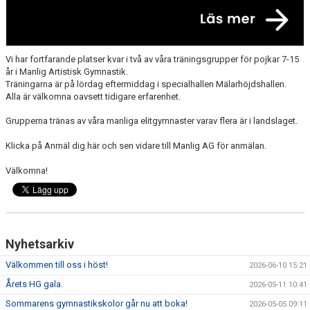
Vi har fortfarande platser kvar i två av våra träningsgrupper för pojkar 7-15
år i Manlig Artistisk Gymnastik.
Träningarna är på lördag eftermiddag i specialhallen Mälarhöjdshallen.
Alla är välkomna oavsett tidigare erfarenhet.
Grupperna tränas av våra manliga elitgymnaster varav flera är i landslaget.
Klicka på Anmäl dig här och sen vidare till Manlig AG för anmälan.
Välkomna!
Nyhetsarkiv
Välkommen till oss i höst!
2026-06-10 15:21
Årets HG gala.
2026-05-11 10:41
Sommarens gymnastikskolor går nu att boka!
2026-05-05 09:11