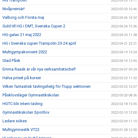
HG Trampolin
2022-05-25 13:11
Nivåpremiär!
2022-05-03 16:46
Valborg och Första maj
2022-04-26 14:32
Guld till HG i DMT, Svenska Cupen 2
2022-04-24 15:36
HG-galan 21 maj 2022
2022-04-23 11:38
HG i Svenska cupen Trampolin 23-24 april
2022-04-21 22:21
Multigympakonvent 2022
2022-04-19 13:24
Glad Påsk
2022-04-14 12:45
Emma Raask är vår nya verksamhetschef!
2022-04-07 09:24
Halva priset på kurser
2022-03-23 11:32
Vilken fantastisk tävlingshelg för Trupp sektionen
2022-03-22 16:07
Påsklovsläger Gymnastikskolan
2022-03-20 08:36
HGTC blir intern tävling
2022-02-18 15:45
Gymnastikskolan Sportlov
2022-02-10 12:00
Ledare sökes
2022-02-09 11:10
Multigymnastik VT22
2022-01-28 12:30