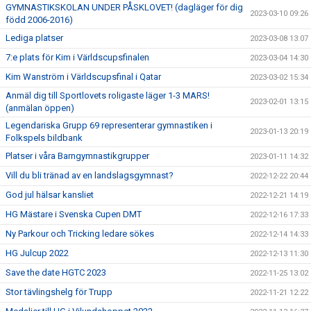
GYMNASTIKSKOLAN UNDER PÅSKLOVET! (dagläger för dig
2023-03-10 09:26
född 2006-2016)
Lediga platser
2023-03-08 13:07
7:e plats för Kim i Världscupsfinalen
2023-03-04 14:30
Kim Wanström i Världscupsfinal i Qatar
2023-03-02 15:34
Anmäl dig till Sportlovets roligaste läger 1-3 MARS!
2023-02-01 13:15
(anmälan öppen)
Legendariska Grupp 69 representerar gymnastiken i
2023-01-13 20:19
Folkspels bildbank
Platser i våra Barngymnastikgrupper
2023-01-11 14:32
Vill du bli tränad av en landslagsgymnast?
2022-12-22 20:44
God jul hälsar kansliet
2022-12-21 14:19
HG Mästare i Svenska Cupen DMT
2022-12-16 17:33
Ny Parkour och Tricking ledare sökes
2022-12-14 14:33
HG Julcup 2022
2022-12-13 11:30
Save the date HGTC 2023
2022-11-25 13:02
Stor tävlingshelg för Trupp
2022-11-21 12:22