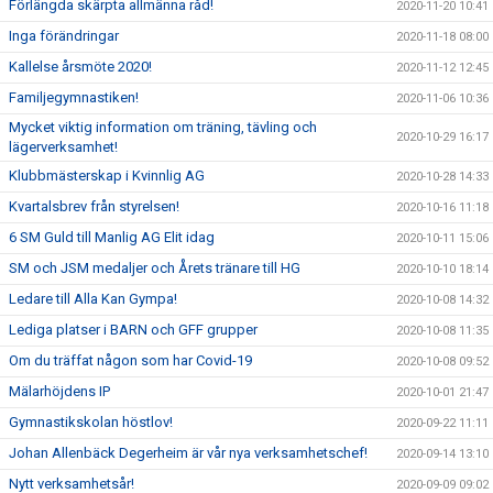
Förlängda skärpta allmänna råd!
2020-11-20 10:41
Inga förändringar
2020-11-18 08:00
Kallelse årsmöte 2020!
2020-11-12 12:45
Familjegymnastiken!
2020-11-06 10:36
Mycket viktig information om träning, tävling och
2020-10-29 16:17
lägerverksamhet!
Klubbmästerskap i Kvinnlig AG
2020-10-28 14:33
Kvartalsbrev från styrelsen!
2020-10-16 11:18
6 SM Guld till Manlig AG Elit idag
2020-10-11 15:06
SM och JSM medaljer och Årets tränare till HG
2020-10-10 18:14
Ledare till Alla Kan Gympa!
2020-10-08 14:32
Lediga platser i BARN och GFF grupper
2020-10-08 11:35
Om du träffat någon som har Covid-19
2020-10-08 09:52
Mälarhöjdens IP
2020-10-01 21:47
Gymnastikskolan höstlov!
2020-09-22 11:11
Johan Allenbäck Degerheim är vår nya verksamhetschef!
2020-09-14 13:10
Nytt verksamhetsår!
2020-09-09 09:02