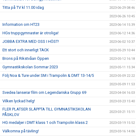
Titta på TV kl 11.00 idag
2023-06-29 08:46
2023-06-26 10:45
Information om HT23
2023-06-14 15:39
HGs truppgymnaster är otroliga!
2023-06-12 14:36
JOBBA EXTRA MED OSS I HÖST!
2023-06-02 10:37
Ett stort och innerligt TACK
2023-05-29 10:44
Brons på Rikstvåan Öppen
2023-05-12 16:18
Gymnastikskolan Sommar 2023
2023-05-11 15:34
Följ Noa & Ture under SM i Trampolin & DMT 13-14/5
2023-05-09 22:22
2023-05-09 11:53
Svedea lanserar film om Legendariska Grupp 69
2023-04-04 16:03
Vilken lyckad helg!
2023-03-23 15:40
FLER PLATSER SLÄPPTA TILL GYMNASTIKSKOLAN
2023-03-21 15:11
PÅSKLOV
HG medaljer i DMT klass 1 och Trampolin klass 2
2023-03-19 15:52
Välkomna på tävling!
2023-03-16 14:06