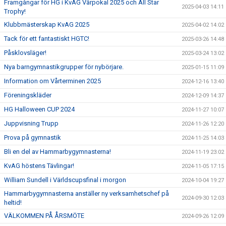
Framgångar för HG i KvAG Vårpokal 2025 och All Star
2025-04-03 14:11
Trophy!
Klubbmästerskap KvAG 2025
2025-04-02 14:02
Tack för ett fantastiskt HGTC!
2025-03-26 14:48
Påsklovsläger!
2025-03-24 13:02
Nya barngymnastikgrupper för nybörjare.
2025-01-15 11:09
Information om Vårterminen 2025
2024-12-16 13:40
Föreningskläder
2024-12-09 14:37
HG Halloween CUP 2024
2024-11-27 10:07
Juppvisning Trupp
2024-11-26 12:20
Prova på gymnastik
2024-11-25 14:03
Bli en del av Hammarbygymnasterna!
2024-11-19 23:02
KvAG höstens Tävlingar!
2024-11-05 17:15
William Sundell i Världscupsfinal i morgon
2024-10-04 19:27
Hammarbygymnasterna anställer ny verksamhetschef på
2024-09-30 12:03
heltid!
VÄLKOMMEN PÅ ÅRSMÖTE
2024-09-26 12:09