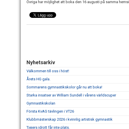
Övriga har möjlighet att boka den 16 augusti på samma hems
Nyhetsarkiv
Välkommen till oss i höst!
Årets HG gala.
Sommarens gymnastikskolor går nu att boka!
Starka insatser av William Sundell i vårens världscuper
Gymnastikskolan
Första KvAG tävlingen i VT26
Klubbmästerskap 2026 i kvinnlig artistisk gymnastik
Tjejers idrott får inte plats.