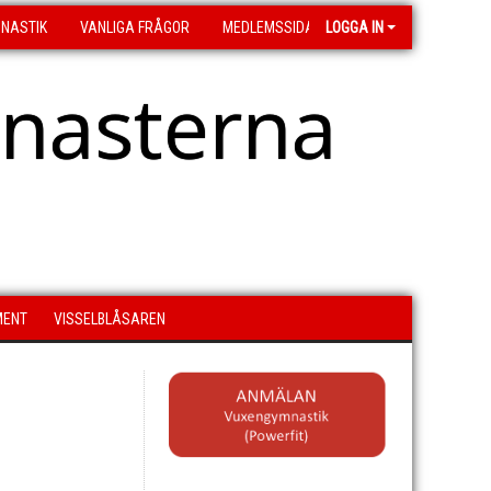
MNASTIK
VANLIGA FRÅGOR
MEDLEMSSIDA
LOGGA IN
asterna
MENT
VISSELBLÅSAREN