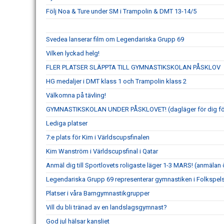
Följ Noa & Ture under SM i Trampolin & DMT 13-14/5
Svedea lanserar film om Legendariska Grupp 69
Vilken lyckad helg!
FLER PLATSER SLÄPPTA TILL GYMNASTIKSKOLAN PÅSKLOV
HG medaljer i DMT klass 1 och Trampolin klass 2
Välkomna på tävling!
GYMNASTIKSKOLAN UNDER PÅSKLOVET! (dagläger för dig fö
Lediga platser
7:e plats för Kim i Världscupsfinalen
Kim Wanström i Världscupsfinal i Qatar
Anmäl dig till Sportlovets roligaste läger 1-3 MARS! (anmälan
Legendariska Grupp 69 representerar gymnastiken i Folkspel
Platser i våra Barngymnastikgrupper
Vill du bli tränad av en landslagsgymnast?
God jul hälsar kansliet