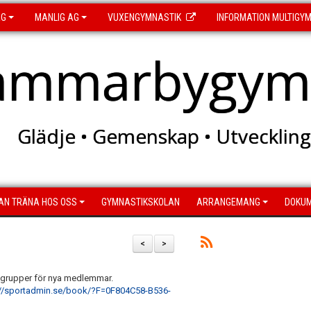
AG
MANLIG AG
VUXENGYMNASTIK
INFORMATION MULTIGY
ammarbygymn
Glädje • Gemenskap • Utveckling
AN TRÄNA HOS OSS
GYMNASTIKSKOLAN
ARRANGEMANG
DOKU
<
>
k grupper för nya medlemmar.
://sportadmin.se/book/?F=0F804C58-B536-