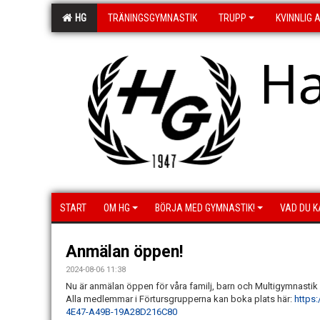
HG
TRÄNINGSGYMNASTIK
TRUPP
KVINNLIG 
H
START
OM HG
BÖRJA MED GYMNASTIK!
VAD DU K
Anmälan öppen!
2024-08-06 11:38
Nu är anmälan öppen för våra familj, barn och Multigymnasti
Alla medlemmar i Förtursgrupperna kan boka plats här:
https
4E47-A49B-19A28D216C80