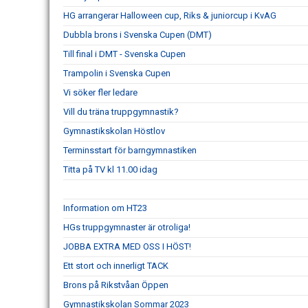
HG arrangerar Halloween cup, Riks & juniorcup i KvAG
Dubbla brons i Svenska Cupen (DMT)
Till final i DMT - Svenska Cupen
Trampolin i Svenska Cupen
Vi söker fler ledare
Vill du träna truppgymnastik?
Gymnastikskolan Höstlov
Terminsstart för barngymnastiken
Titta på TV kl 11.00 idag
Information om HT23
HGs truppgymnaster är otroliga!
JOBBA EXTRA MED OSS I HÖST!
Ett stort och innerligt TACK
Brons på Rikstvåan Öppen
Gymnastikskolan Sommar 2023