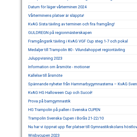
Datum för läger vårterminen 2024
Vårterminens platser är släppta!
KvAG Sista tävling av terminen och fira framgång!
GULDREGN på regionmästerskapen
Framgångsrik tävling i KvAG VGF Cup steg 1-7 och pokal
Medaljer till Trampolin 80 - Vilundahoppet regiontävling
Juluppvisning 2023
Information om årsmöte - motioner
Kallelse till årsmöte
Spännande nyheter från Hammarbygymnasterna – KvAG Svens
KvAG HG Halloween Cup och Succé!
Prova på barngymnastik
HG Trampolin på pallen i Svenska CUPEN
Trampolin Svenska Cupen i Borås 21-22/10
Nu har vi öppnat upp fler platser till Gymnastikskolans höstlo
Wisbycupen 2023