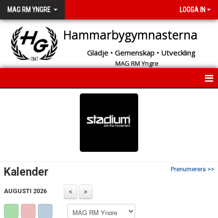
MAG RM YNGRE
LOGGA IN
Hammarbygymnasterna
Glädje • Gemenskap • Utveckling
MAG RM Yngre
START
NYHETER
INFORMATION
KALENDER
Kalender
Prenumerera >>
MEDLEMMAR
AUGUSTI 2026
BILDGALLERI