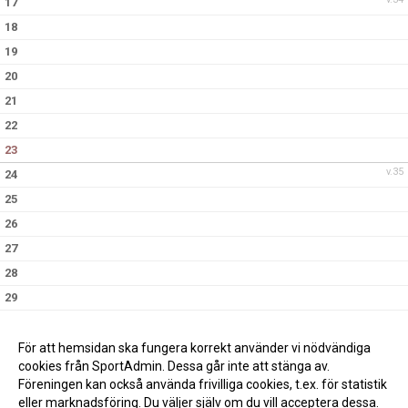
17
18
19
20
21
22
23
v.35
24
25
26
27
28
29
30
v.36
31
För att hemsidan ska fungera korrekt använder vi nödvändiga
cookies från SportAdmin. Dessa går inte att stänga av.
Föreningen kan också använda frivilliga cookies, t.ex. för statistik
eller marknadsföring. Du väljer själv om du vill acceptera dessa.