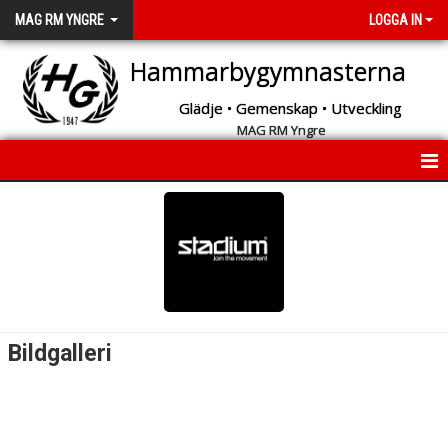
MAG RM YNGRE
LOGGA IN
Hammarbygymnasterna
Glädje • Gemenskap • Utveckling
MAG RM Yngre
START
NYHETER
INFORMATION
KALENDER
Bildgalleri
MEDLEMMAR
BILDGALLERI