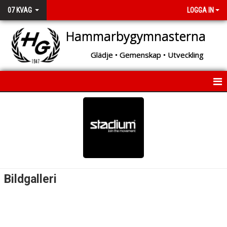
07 KVAG
LOGGA IN
Hammarbygymnasterna
Glädje • Gemenskap • Utveckling
HEM
NYHETER
KALENDER
TÄVLINGAR
Bildgalleri
TRUPPEN
BILDGALLERI