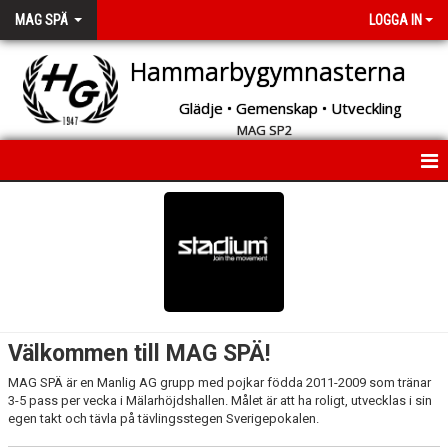
MAG SPÄ
LOGGA IN
Hammarbygymnasterna
Glädje • Gemenskap • Utveckling
MAG SP2
START
NYHETER
INFORMATION
KALENDER
Välkommen till MAG SPÄ!
MEDLEMMAR
MAG SPÄ är en Manlig AG grupp med pojkar födda 2011-2009 som tränar
3-5 pass per vecka i Mälarhöjdshallen. Målet är att ha roligt, utvecklas i sin
BILDGALLERI
egen takt och tävla på tävlingsstegen Sverigepokalen.