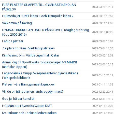
FLER PLATSER SLÄPPTA TILL GYMNASTIKSKOLAN
2023-03-21 15:11
PÅSKLOV
HG medaljer i DMT klass 1 och Trampolin klass 2
2023-03-19 15:52
Välkomna på tävling!
2023-03-16 14:06
GYMNASTIKSKOLAN UNDER PÅSKLOVET! (dagläger för dig
2023-03-10 09:26
född 2006-2016)
Lediga platser
2023-03-08 13:07
7:e plats för Kim i Världscupsfinalen
2023-03-04 14:30
Kim Wanström i Världscupsfinal i Qatar
2023-03-02 15:34
Anmäl dig till Sportlovets roligaste läger 1-3 MARS!
2023-02-01 13:15
(anmälan öppen)
Legendariska Grupp 69 representerar gymnastiken i
2023-01-13 20:19
Folkspels bildbank
Platser i våra Barngymnastikgrupper
2023-01-11 14:32
Vill du bli tränad av en landslagsgymnast?
2022-12-22 20:44
God jul hälsar kansliet
2022-12-21 14:19
HG Mästare i Svenska Cupen DMT
2022-12-16 17:33
Ny Parkour och Tricking ledare sökes
2022-12-14 14:33