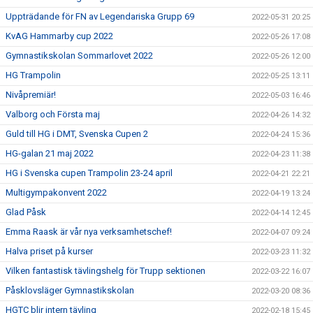
Uppträdande för FN av Legendariska Grupp 69
2022-05-31 20:25
KvAG Hammarby cup 2022
2022-05-26 17:08
Gymnastikskolan Sommarlovet 2022
2022-05-26 12:00
HG Trampolin
2022-05-25 13:11
Nivåpremiär!
2022-05-03 16:46
Valborg och Första maj
2022-04-26 14:32
Guld till HG i DMT, Svenska Cupen 2
2022-04-24 15:36
HG-galan 21 maj 2022
2022-04-23 11:38
HG i Svenska cupen Trampolin 23-24 april
2022-04-21 22:21
Multigympakonvent 2022
2022-04-19 13:24
Glad Påsk
2022-04-14 12:45
Emma Raask är vår nya verksamhetschef!
2022-04-07 09:24
Halva priset på kurser
2022-03-23 11:32
Vilken fantastisk tävlingshelg för Trupp sektionen
2022-03-22 16:07
Påsklovsläger Gymnastikskolan
2022-03-20 08:36
HGTC blir intern tävling
2022-02-18 15:45