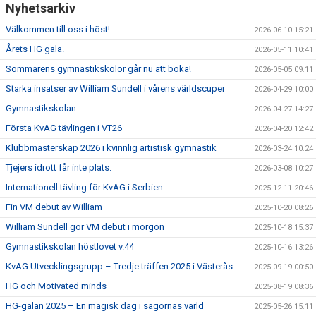
Nyhetsarkiv
Välkommen till oss i höst!
2026-06-10 15:21
Årets HG gala.
2026-05-11 10:41
Sommarens gymnastikskolor går nu att boka!
2026-05-05 09:11
Starka insatser av William Sundell i vårens världscuper
2026-04-29 10:00
Gymnastikskolan
2026-04-27 14:27
Första KvAG tävlingen i VT26
2026-04-20 12:42
Klubbmästerskap 2026 i kvinnlig artistisk gymnastik
2026-03-24 10:24
Tjejers idrott får inte plats.
2026-03-08 10:27
Internationell tävling för KvAG i Serbien
2025-12-11 20:46
Fin VM debut av William
2025-10-20 08:26
William Sundell gör VM debut i morgon
2025-10-18 15:37
Gymnastikskolan höstlovet v.44
2025-10-16 13:26
KvAG Utvecklingsgrupp – Tredje träffen 2025 i Västerås
2025-09-19 00:50
HG och Motivated minds
2025-08-19 08:36
HG-galan 2025 – En magisk dag i sagornas värld
2025-05-26 15:11