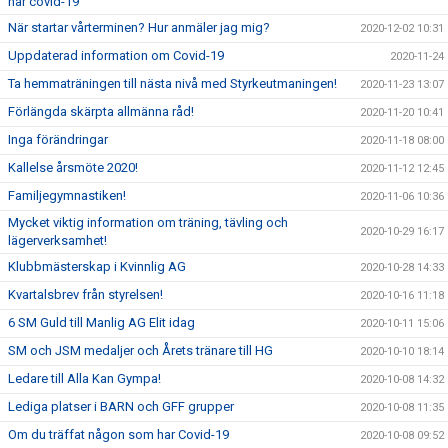
har covid-19
När startar vårterminen? Hur anmäler jag mig?
2020-12-02 10:31
Uppdaterad information om Covid-19
2020-11-24
Ta hemmaträningen till nästa nivå med Styrkeutmaningen!
2020-11-23 13:07
Förlängda skärpta allmänna råd!
2020-11-20 10:41
Inga förändringar
2020-11-18 08:00
Kallelse årsmöte 2020!
2020-11-12 12:45
Familjegymnastiken!
2020-11-06 10:36
Mycket viktig information om träning, tävling och
2020-10-29 16:17
lägerverksamhet!
Klubbmästerskap i Kvinnlig AG
2020-10-28 14:33
Kvartalsbrev från styrelsen!
2020-10-16 11:18
6 SM Guld till Manlig AG Elit idag
2020-10-11 15:06
SM och JSM medaljer och Årets tränare till HG
2020-10-10 18:14
Ledare till Alla Kan Gympa!
2020-10-08 14:32
Lediga platser i BARN och GFF grupper
2020-10-08 11:35
Om du träffat någon som har Covid-19
2020-10-08 09:52