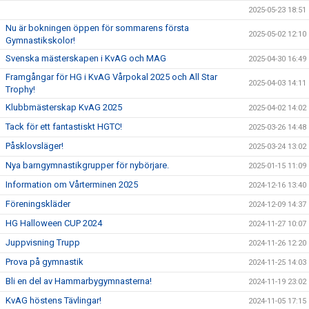
2025-05-23 18:51
Nu är bokningen öppen för sommarens första
2025-05-02 12:10
Gymnastikskolor!
Svenska mästerskapen i KvAG och MAG
2025-04-30 16:49
Framgångar för HG i KvAG Vårpokal 2025 och All Star
2025-04-03 14:11
Trophy!
Klubbmästerskap KvAG 2025
2025-04-02 14:02
Tack för ett fantastiskt HGTC!
2025-03-26 14:48
Påsklovsläger!
2025-03-24 13:02
Nya barngymnastikgrupper för nybörjare.
2025-01-15 11:09
Information om Vårterminen 2025
2024-12-16 13:40
Föreningskläder
2024-12-09 14:37
HG Halloween CUP 2024
2024-11-27 10:07
Juppvisning Trupp
2024-11-26 12:20
Prova på gymnastik
2024-11-25 14:03
Bli en del av Hammarbygymnasterna!
2024-11-19 23:02
KvAG höstens Tävlingar!
2024-11-05 17:15