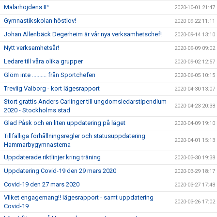
Mälarhöjdens IP
2020-10-01 21:47
Gymnastikskolan höstlov!
2020-09-22 11:11
Johan Allenbäck Degerheim är vår nya verksamhetschef!
2020-09-14 13:10
Nytt verksamhetsår!
2020-09-09 09:02
Ledare till våra olika grupper
2020-09-02 12:57
Glöm inte .......... från Sportchefen
2020-06-05 10:15
Trevlig Valborg - kort lägesrapport
2020-04-30 13:07
Stort grattis Anders Carlinger till ungdomsledarstipendium
2020-04-23 20:38
2020 - Stockholms stad
Glad Påsk och en liten uppdatering på läget
2020-04-09 19:10
Tillfälliga förhållningsregler och statusuppdatering
2020-04-01 15:13
Hammarbygymnasterna
Uppdaterade riktlinjer kring träning
2020-03-30 19:38
Uppdatering Covid-19 den 29 mars 2020
2020-03-29 18:17
Covid-19 den 27 mars 2020
2020-03-27 17:48
Vilket engagemang!! lägesrapport - samt uppdatering
2020-03-26 17:02
Covid-19