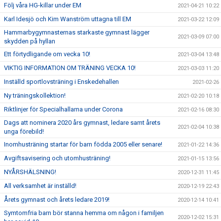
Följ våra HG-killar under EM
2021-04-21 10:22
Karl Idesjö och Kim Wanström uttagna till EM
2021-03-22 12:09
Hammarbygymnasternas starkaste gymnast lägger
2021-03-09 07:00
skydden på hyllan
Ett förtydligande om vecka 10!
2021-03-04 13:48
VIKTIG INFORMATION OM TRÄNING VECKA 10!
2021-03-03 11:20
Inställd sportlovsträning i Enskedehallen
2021-02-26
Ny träningskollektion!
2021-02-20 10:18
Riktlinjer för Specialhallarna under Corona
2021-02-16 08:30
Dags att nominera 2020 års gymnast, ledare samt årets
2021-02-04 10:38
unga förebild!
Inomhusträning startar för barn födda 2005 eller senare!
2021-01-22 14:36
Avgiftsavisering och utomhusträning!
2021-01-15 13:56
NYÅRSHÄLSNING!
2020-12-31 11:45
All verksamhet är inställd!
2020-12-19 22:43
Årets gymnast och årets ledare 2019!
2020-12-14 10:41
Symtomfria barn bör stanna hemma om någon i familjen
2020-12-02 15:31