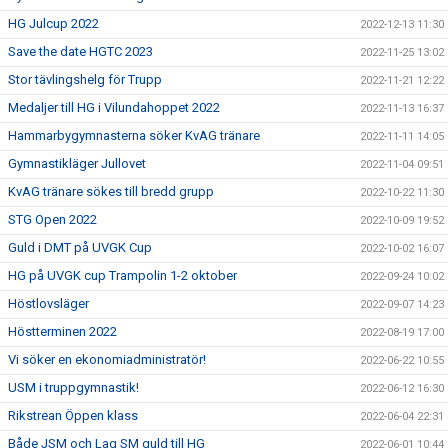
HG Julcup 2022
2022-12-13 11:30
Save the date HGTC 2023
2022-11-25 13:02
Stor tävlingshelg för Trupp
2022-11-21 12:22
Medaljer till HG i Vilundahoppet 2022
2022-11-13 16:37
Hammarbygymnasterna söker KvAG tränare
2022-11-11 14:05
Gymnastikläger Jullovet
2022-11-04 09:51
KvAG tränare sökes till bredd grupp
2022-10-22 11:30
STG Open 2022
2022-10-09 19:52
Guld i DMT på UVGK Cup
2022-10-02 16:07
HG på UVGK cup Trampolin 1-2 oktober
2022-09-24 10:02
Höstlovsläger
2022-09-07 14:23
Höstterminen 2022
2022-08-19 17:00
Vi söker en ekonomiadministratör!
2022-06-22 10:55
USM i truppgymnastik!
2022-06-12 16:30
Rikstrean Öppen klass
2022-06-04 22:31
Både JSM och Lag SM guld till HG
2022-06-01 10:44