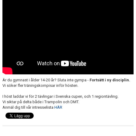
DOKUMENT
VISSELBLÅSAREN
Är du gymnast i ålder 14-20 år? Sluta inte gympa -
Fortsätt i ny disciplin.
Vi söker fler träningskompisar inför hösten.
I höst laddar vi för 2 tävlingar i Svenska cupen, och 1 regiontävling.
Vi siktar på delta både i Trampolin och DMT.
Anmäl dig till vår intresselista
HÄR