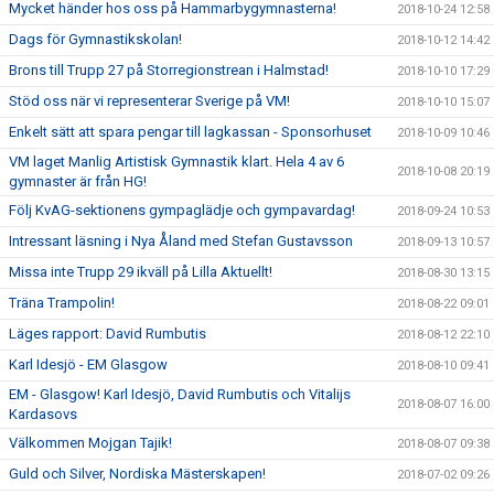
Mycket händer hos oss på Hammarbygymnasterna!
2018-10-24 12:58
Dags för Gymnastikskolan!
2018-10-12 14:42
Brons till Trupp 27 på Storregionstrean i Halmstad!
2018-10-10 17:29
Stöd oss när vi representerar Sverige på VM!
2018-10-10 15:07
Enkelt sätt att spara pengar till lagkassan - Sponsorhuset
2018-10-09 10:46
VM laget Manlig Artistisk Gymnastik klart. Hela 4 av 6
2018-10-08 20:19
gymnaster är från HG!
Följ KvAG-sektionens gympaglädje och gympavardag!
2018-09-24 10:53
Intressant läsning i Nya Åland med Stefan Gustavsson
2018-09-13 10:57
Missa inte Trupp 29 ikväll på Lilla Aktuellt!
2018-08-30 13:15
Träna Trampolin!
2018-08-22 09:01
Läges rapport: David Rumbutis
2018-08-12 22:10
Karl Idesjö - EM Glasgow
2018-08-10 09:41
EM - Glasgow! Karl Idesjö, David Rumbutis och Vitalijs
2018-08-07 16:00
Kardasovs
Välkommen Mojgan Tajik!
2018-08-07 09:38
Guld och Silver, Nordiska Mästerskapen!
2018-07-02 09:26