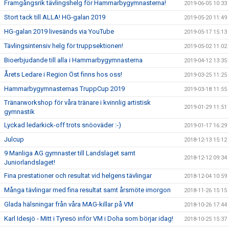
Framgångsrik tävlingshelg för Hammarbygymnasterna!
2019-06-05 10:33
Stort tack till ALLA! HG-galan 2019
2019-05-20 11:49
HG-galan 2019 livesänds via YouTube
2019-05-17 15:13
Tävlingsintensiv helg för truppsektionen!
2019-05-02 11:02
Bioerbjudande till alla i Hammarbygymnasterna
2019-04-12 13:35
Årets Ledare i Region Öst finns hos oss!
2019-03-25 11:25
Hammarbygymnasternas TruppCup 2019
2019-03-18 11:55
Tränarworkshop för våra tränare i kvinnlig artistisk
2019-01-29 11:51
gymnastik
Lyckad ledarkick-off trots snöoväder :-)
2019-01-17 16:29
Julcup
2018-12-13 15:12
9 Manliga AG gymnaster till Landslaget samt
2018-12-12 09:34
Juniorlandslaget!
Fina prestationer och resultat vid helgens tävlingar
2018-12-04 10:59
Många tävlingar med fina resultat samt årsmöte imorgon
2018-11-26 15:15
Glada hälsningar från våra MAG-killar på VM
2018-10-26 17:44
Karl Idesjö - Mitt i Tyresö inför VM i Doha som börjar idag!
2018-10-25 15:37