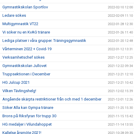
Gymnastikskolan Sportlov
2022-02-10 12:00
Ledare sökes
2022-02-09 11:10
Multigymnastik VT22
2022-01-28 12:30
Vi söker nu en KvAG tränare
2022-01-26 11:40
Lediga platser i våra grupper. Träningsgymnastik
2022-01-20 12:48
Vårterminen 2022 + Covid-19
2022-01-12 13:31
Verksamhetschef sökes
2021-12-27 12:25
Gymnastikskolan Jullovet
2021-12-22 09:34
Truppsektionen i December
2021-12-21 12:10
HG Julcup 2021
2021-12-21 10:42
Vilken Tävlingshelg!
2021-12-02 15:39
Angående skärpta restriktioner från och med 1 december
2021-12-01 12:26
Söker Alla kan Gympa tränare
2021-11-25 15:30
Brons på Riksfyran för trupp 30
2021-11-15 15:42
HG medaljer i Vilundahoppet
2021-11-14 13:55
Kallelse årsmöte 2021!
2021-10-28 09:35