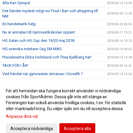
Alla Kan Gympa!
2018-06-14 16:49
Det händer mycket roligt nu! Final i Barr och uttagning till
2018-05-25 12:20
NM
En händelserik helg
2018-05-23 06:54
Nu är anmälan till Gymnastikskolan öppen!
2018-05-17 15:21
HG Galan och HG Cup den 19/20 maj 2018
2018-05-14 10:13
HG svenska mästare i lag SM MAG
2018-05-14 09:42
Praoeleverna Ebba Holmlund och Thea Kjellberg här!
2018-04-19 14:34
TACK FÖR I ÅR!
2018-03-25 16:41
Vad händer när gymnasten utmanas i Crossfit ?
2018-02-13 16:50
Landslaget 2018!
2017-11-15 11:33
Våra KvAG tjejer in action
För att hemsidan ska fungera korrekt använder vi nödvändiga
2017-10-10 11:46
cookies från SportAdmin. Dessa går inte att stänga av.
GRATTIS Jessica och Team Sweden!
2017-10-10 11:13
Föreningen kan också använda frivilliga cookies, t.ex. för statistik
eller marknadsföring. Du väljer själv om du vill acceptera dessa.
Anpassa dina val
Cookie-inställningar
Gå till Webbversion
Acceptera nödvändiga
Acceptera alla