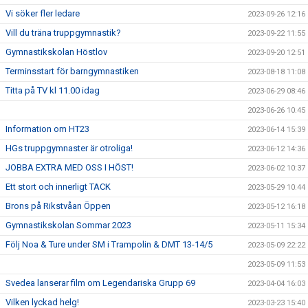
Vi söker fler ledare
2023-09-26 12:16
Vill du träna truppgymnastik?
2023-09-22 11:55
Gymnastikskolan Höstlov
2023-09-20 12:51
Terminsstart för barngymnastiken
2023-08-18 11:08
Titta på TV kl 11.00 idag
2023-06-29 08:46
2023-06-26 10:45
Information om HT23
2023-06-14 15:39
HGs truppgymnaster är otroliga!
2023-06-12 14:36
JOBBA EXTRA MED OSS I HÖST!
2023-06-02 10:37
Ett stort och innerligt TACK
2023-05-29 10:44
Brons på Rikstvåan Öppen
2023-05-12 16:18
Gymnastikskolan Sommar 2023
2023-05-11 15:34
Följ Noa & Ture under SM i Trampolin & DMT 13-14/5
2023-05-09 22:22
2023-05-09 11:53
Svedea lanserar film om Legendariska Grupp 69
2023-04-04 16:03
Vilken lyckad helg!
2023-03-23 15:40