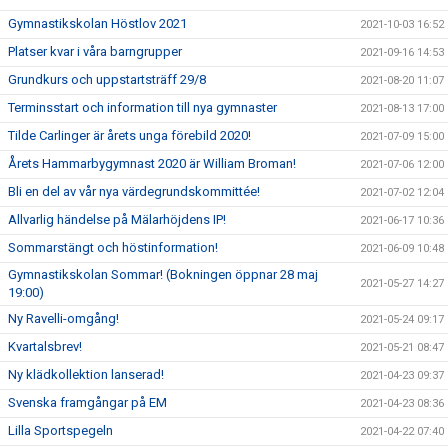
Gymnastikskolan Höstlov 2021
2021-10-03 16:52
Platser kvar i våra barngrupper
2021-09-16 14:53
Grundkurs och uppstartsträff 29/8
2021-08-20 11:07
Terminsstart och information till nya gymnaster
2021-08-13 17:00
Tilde Carlinger är årets unga förebild 2020!
2021-07-09 15:00
Årets Hammarbygymnast 2020 är William Broman!
2021-07-06 12:00
Bli en del av vår nya värdegrundskommittée!
2021-07-02 12:04
Allvarlig händelse på Mälarhöjdens IP!
2021-06-17 10:36
Sommarstängt och höstinformation!
2021-06-09 10:48
Gymnastikskolan Sommar! (Bokningen öppnar 28 maj
2021-05-27 14:27
19:00)
Ny Ravelli-omgång!
2021-05-24 09:17
Kvartalsbrev!
2021-05-21 08:47
Ny klädkollektion lanserad!
2021-04-23 09:37
Svenska framgångar på EM
2021-04-23 08:36
Lilla Sportspegeln
2021-04-22 07:40