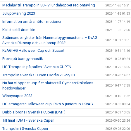
Medaljer till Trampolin 80 - Vilundahoppet regiontävling
2023-11-26 16:21
Juluppvisning 2023
2023-11-15 01:53
Information om årsmöte - motioner
2023-11-07 14:19
Kallelse till årsmöte
2023-11-02 17:06
Spännande nyheter från Hammarbygymnasterna – KvAG
2023-10-31 13:51
Svenska Rikscup och Juniorcup 2023!
KvAG HG Halloween Cup och Succé!
2023-10-31 11:16
Prova på barngymnastik
2023-10-23 09:24
HG Trampolin på pallen i Svenska CUPEN
2023-10-22 16:05
Trampolin Svenska Cupen i Borås 21-22/10
2023-10-20 14:07
Nu har vi öppnat upp fler platser till Gymnastikskolans
2023-10-17 17:35
höstlovsläger
Wisbycupen 2023
2023-10-10 11:32
HG arrangerar Halloween cup, Riks & juniorcup i KvAG
2023-10-03 09:34
Dubbla brons i Svenska Cupen (DMT)
2023-10-01 13:05
Till final i DMT - Svenska Cupen
2023-09-30 23:24
Trampolin i Svenska Cupen
2023-09-26 22:06