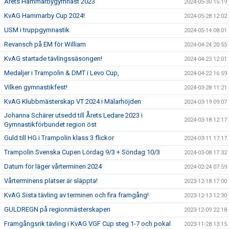
Årets Hammarbygymnast 2023
2024-05-30 15:19
KvAG Hammarby Cup 2024!
2024-05-28 12:02
USM i truppgymnastik
2024-05-14 08:01
Revansch på EM för William
2024-04-24 20:55
KvAG startade tävlingssäsongen!
2024-04-23 12:01
Medaljer i Trampolin & DMT i Levo Cup,
2024-04-22 16:59
Vilken gymnastikfest!
2024-03-28 11:21
KvAG Klubbmästerskap VT 2024 i Mälarhöjden
2024-03-19 09:07
Johanna Schärer utsedd till Årets Ledare 2023 i
2024-03-18 12:17
Gymnastikförbundet region öst
Guld till HG i Trampolin klass 3 flickor
2024-03-11 17:17
Trampolin Svenska Cupen Lördag 9/3 + Söndag 10/3
2024-03-08 17:32
Datum för läger vårterminen 2024
2024-02-24 07:59
Vårterminens platser är släppta!
2023-12-18 17:00
KvAG Sista tävling av terminen och fira framgång!
2023-12-13 12:30
GULDREGN på regionmästerskapen
2023-12-09 22:18
Framgångsrik tävling i KvAG VGF Cup steg 1-7 och pokal
2023-11-28 13:15