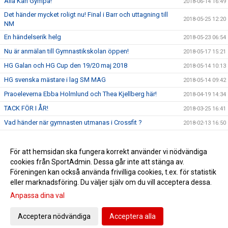
Alla Kan Gympa!
2018-06-14 16:49
Det händer mycket roligt nu! Final i Barr och uttagning till
2018-05-25 12:20
NM
En händelserik helg
2018-05-23 06:54
Nu är anmälan till Gymnastikskolan öppen!
2018-05-17 15:21
HG Galan och HG Cup den 19/20 maj 2018
2018-05-14 10:13
HG svenska mästare i lag SM MAG
2018-05-14 09:42
Praoeleverna Ebba Holmlund och Thea Kjellberg här!
2018-04-19 14:34
TACK FÖR I ÅR!
2018-03-25 16:41
Vad händer när gymnasten utmanas i Crossfit ?
2018-02-13 16:50
Landslaget 2018!
2017-11-15 11:33
Våra KvAG tjejer in action
För att hemsidan ska fungera korrekt använder vi nödvändiga
2017-10-10 11:46
cookies från SportAdmin. Dessa går inte att stänga av.
GRATTIS Jessica och Team Sweden!
2017-10-10 11:13
Föreningen kan också använda frivilliga cookies, t.ex. för statistik
eller marknadsföring. Du väljer själv om du vill acceptera dessa.
Anpassa dina val
Cookie-inställningar
Gå till Webbversion
Acceptera nödvändiga
Acceptera alla