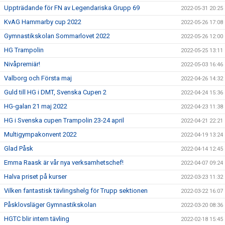
Uppträdande för FN av Legendariska Grupp 69
2022-05-31 20:25
KvAG Hammarby cup 2022
2022-05-26 17:08
Gymnastikskolan Sommarlovet 2022
2022-05-26 12:00
HG Trampolin
2022-05-25 13:11
Nivåpremiär!
2022-05-03 16:46
Valborg och Första maj
2022-04-26 14:32
Guld till HG i DMT, Svenska Cupen 2
2022-04-24 15:36
HG-galan 21 maj 2022
2022-04-23 11:38
HG i Svenska cupen Trampolin 23-24 april
2022-04-21 22:21
Multigympakonvent 2022
2022-04-19 13:24
Glad Påsk
2022-04-14 12:45
Emma Raask är vår nya verksamhetschef!
2022-04-07 09:24
Halva priset på kurser
2022-03-23 11:32
Vilken fantastisk tävlingshelg för Trupp sektionen
2022-03-22 16:07
Påsklovsläger Gymnastikskolan
2022-03-20 08:36
HGTC blir intern tävling
2022-02-18 15:45