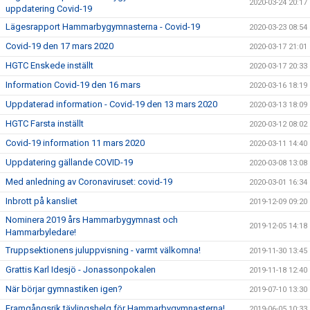
2020-03-24 20:17
uppdatering Covid-19
Lägesrapport Hammarbygymnasterna - Covid-19
2020-03-23 08:54
Covid-19 den 17 mars 2020
2020-03-17 21:01
HGTC Enskede inställt
2020-03-17 20:33
Information Covid-19 den 16 mars
2020-03-16 18:19
Uppdaterad information - Covid-19 den 13 mars 2020
2020-03-13 18:09
HGTC Farsta inställt
2020-03-12 08:02
Covid-19 information 11 mars 2020
2020-03-11 14:40
Uppdatering gällande COVID-19
2020-03-08 13:08
Med anledning av Coronaviruset: covid-19
2020-03-01 16:34
Inbrott på kansliet
2019-12-09 09:20
Nominera 2019 års Hammarbygymnast och
2019-12-05 14:18
Hammarbyledare!
Truppsektionens juluppvisning - varmt välkomna!
2019-11-30 13:45
Grattis Karl Idesjö - Jonassonpokalen
2019-11-18 12:40
När börjar gymnastiken igen?
2019-07-10 13:30
Framgångsrik tävlingshelg för Hammarbygymnasterna!
2019-06-05 10:33