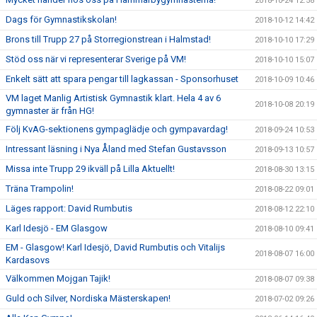
2018-10-24 12:58
Dags för Gymnastikskolan!
2018-10-12 14:42
Brons till Trupp 27 på Storregionstrean i Halmstad!
2018-10-10 17:29
Stöd oss när vi representerar Sverige på VM!
2018-10-10 15:07
Enkelt sätt att spara pengar till lagkassan - Sponsorhuset
2018-10-09 10:46
VM laget Manlig Artistisk Gymnastik klart. Hela 4 av 6
2018-10-08 20:19
gymnaster är från HG!
Följ KvAG-sektionens gympaglädje och gympavardag!
2018-09-24 10:53
Intressant läsning i Nya Åland med Stefan Gustavsson
2018-09-13 10:57
Missa inte Trupp 29 ikväll på Lilla Aktuellt!
2018-08-30 13:15
Träna Trampolin!
2018-08-22 09:01
Läges rapport: David Rumbutis
2018-08-12 22:10
Karl Idesjö - EM Glasgow
2018-08-10 09:41
EM - Glasgow! Karl Idesjö, David Rumbutis och Vitalijs
2018-08-07 16:00
Kardasovs
Välkommen Mojgan Tajik!
2018-08-07 09:38
Guld och Silver, Nordiska Mästerskapen!
2018-07-02 09:26