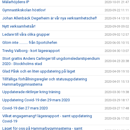
Mälarhöjdens IP
2020-10-01 21:47
Gymnastikskolan höstlov!
2020-09-22 11:11
Johan Allenbäck Degerheim är vår nya verksamhetschef!
2020-09-14 13:10
Nytt verksamhetsår!
2020-09-09 09:02
Ledare till våra olika grupper
2020-09-02 12:57
Glöm inte .......... från Sportchefen
2020-06-05 10:15
Trevlig Valborg - kort lägesrapport
2020-04-30 13:07
Stort grattis Anders Carlinger till ungdomsledarstipendium
2020-04-23 20:38
2020 - Stockholms stad
Glad Påsk och en liten uppdatering på läget
2020-04-09 19:10
Tillfälliga förhållningsregler och statusuppdatering
2020-04-01 15:13
Hammarbygymnasterna
Uppdaterade riktlinjer kring träning
2020-03-30 19:38
Uppdatering Covid-19 den 29 mars 2020
2020-03-29 18:17
Covid-19 den 27 mars 2020
2020-03-27 17:48
Vilket engagemang!! lägesrapport - samt uppdatering
2020-03-26 17:02
Covid-19
Läget för oss på Hammarbygymnasterna - samt