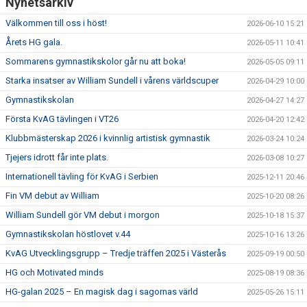
Nyhetsarkiv
Välkommen till oss i höst!
2026-06-10 15:21
Årets HG gala.
2026-05-11 10:41
Sommarens gymnastikskolor går nu att boka!
2026-05-05 09:11
Starka insatser av William Sundell i vårens världscuper
2026-04-29 10:00
Gymnastikskolan
2026-04-27 14:27
Första KvAG tävlingen i VT26
2026-04-20 12:42
Klubbmästerskap 2026 i kvinnlig artistisk gymnastik
2026-03-24 10:24
Tjejers idrott får inte plats.
2026-03-08 10:27
Internationell tävling för KvAG i Serbien
2025-12-11 20:46
Fin VM debut av William
2025-10-20 08:26
William Sundell gör VM debut i morgon
2025-10-18 15:37
Gymnastikskolan höstlovet v.44
2025-10-16 13:26
KvAG Utvecklingsgrupp – Tredje träffen 2025 i Västerås
2025-09-19 00:50
HG och Motivated minds
2025-08-19 08:36
HG-galan 2025 – En magisk dag i sagornas värld
2025-05-26 15:11