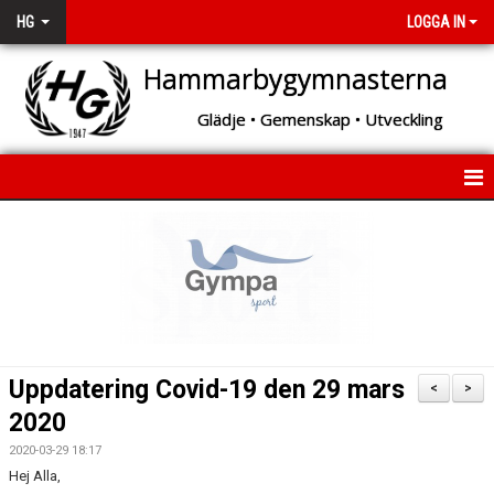
HG
LOGGA IN
Hammarbygymnasterna
Glädje • Gemenskap • Utveckling
START
OM HG
BÖRJA MED GYMNASTIK!
VAD DU KAN TRÄNA HOS OSS
Uppdatering Covid-19 den 29 mars
<
>
2020
GYMNASTIKSKOLAN
2020-03-29 18:17
ARRANGEMANG
Hej Alla,