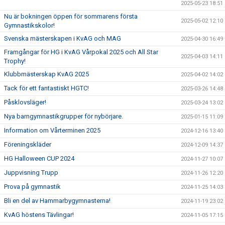
2025-05-23 18:51
Nu är bokningen öppen för sommarens första
2025-05-02 12:10
Gymnastikskolor!
Svenska mästerskapen i KvAG och MAG
2025-04-30 16:49
Framgångar för HG i KvAG Vårpokal 2025 och All Star
2025-04-03 14:11
Trophy!
Klubbmästerskap KvAG 2025
2025-04-02 14:02
Tack för ett fantastiskt HGTC!
2025-03-26 14:48
Påsklovsläger!
2025-03-24 13:02
Nya barngymnastikgrupper för nybörjare.
2025-01-15 11:09
Information om Vårterminen 2025
2024-12-16 13:40
Föreningskläder
2024-12-09 14:37
HG Halloween CUP 2024
2024-11-27 10:07
Juppvisning Trupp
2024-11-26 12:20
Prova på gymnastik
2024-11-25 14:03
Bli en del av Hammarbygymnasterna!
2024-11-19 23:02
KvAG höstens Tävlingar!
2024-11-05 17:15