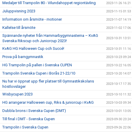
Medaljer till Trampolin 80 - Vilundahoppet regiontävling
2023-11-26 16:21
Juluppvisning 2023
2023-11-15 01:53
Information om årsmöte - motioner
2023-11-07 14:19
Kallelse till årsmöte
2023-11-02 17:06
Spännande nyheter från Hammarbygymnasterna – KvAG
2023-10-31 13:51
Svenska Rikscup och Juniorcup 2023!
KvAG HG Halloween Cup och Succé!
2023-10-31 11:16
Prova på barngymnastik
2023-10-23 09:24
HG Trampolin på pallen i Svenska CUPEN
2023-10-22 16:05
Trampolin Svenska Cupen i Borås 21-22/10
2023-10-20 14:07
Nu har vi öppnat upp fler platser till Gymnastikskolans
2023-10-17 17:35
höstlovsläger
Wisbycupen 2023
2023-10-10 11:32
HG arrangerar Halloween cup, Riks & juniorcup i KvAG
2023-10-03 09:34
Dubbla brons i Svenska Cupen (DMT)
2023-10-01 13:05
Till final i DMT - Svenska Cupen
2023-09-30 23:24
Trampolin i Svenska Cupen
2023-09-26 22:06