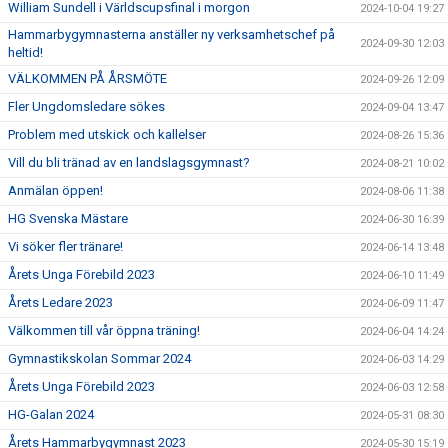
William Sundell i Världscupsfinal i morgon
2024-10-04 19:27
Hammarbygymnasterna anställer ny verksamhetschef på
2024-09-30 12:03
heltid!
VÄLKOMMEN PÅ ÅRSMÖTE
2024-09-26 12:09
Fler Ungdomsledare sökes
2024-09-04 13:47
Problem med utskick och kallelser
2024-08-26 15:36
Vill du bli tränad av en landslagsgymnast?
2024-08-21 10:02
Anmälan öppen!
2024-08-06 11:38
HG Svenska Mästare
2024-06-30 16:39
Vi söker fler tränare!
2024-06-14 13:48
Årets Unga Förebild 2023
2024-06-10 11:49
Årets Ledare 2023
2024-06-09 11:47
Välkommen till vår öppna träning!
2024-06-04 14:24
Gymnastikskolan Sommar 2024
2024-06-03 14:29
Årets Unga Förebild 2023
2024-06-03 12:58
HG-Galan 2024
2024-05-31 08:30
Årets Hammarbygymnast 2023
2024-05-30 15:19