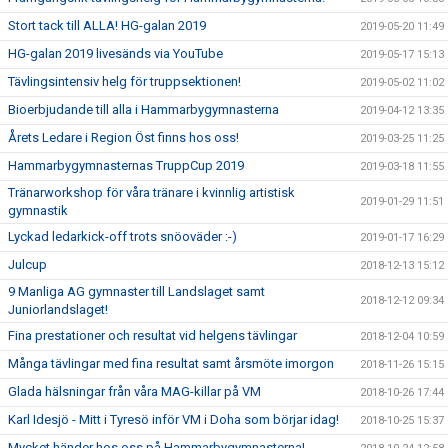
Stort tack till ALLA! HG-galan 2019
2019-05-20 11:49
HG-galan 2019 livesänds via YouTube
2019-05-17 15:13
Tävlingsintensiv helg för truppsektionen!
2019-05-02 11:02
Bioerbjudande till alla i Hammarbygymnasterna
2019-04-12 13:35
Årets Ledare i Region Öst finns hos oss!
2019-03-25 11:25
Hammarbygymnasternas TruppCup 2019
2019-03-18 11:55
Tränarworkshop för våra tränare i kvinnlig artistisk
2019-01-29 11:51
gymnastik
Lyckad ledarkick-off trots snöoväder :-)
2019-01-17 16:29
Julcup
2018-12-13 15:12
9 Manliga AG gymnaster till Landslaget samt
2018-12-12 09:34
Juniorlandslaget!
Fina prestationer och resultat vid helgens tävlingar
2018-12-04 10:59
Många tävlingar med fina resultat samt årsmöte imorgon
2018-11-26 15:15
Glada hälsningar från våra MAG-killar på VM
2018-10-26 17:44
Karl Idesjö - Mitt i Tyresö inför VM i Doha som börjar idag!
2018-10-25 15:37
Mycket händer hos oss på Hammarbygymnasterna!