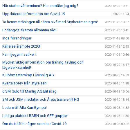
När startar vårterminen? Hur anmäler jag mig?
2020-12-02 10:31
Uppdaterad information om Covid-19
2020-11-24
Ta hemmaträningen till nästa nivå med Styrkeutmaningen!
2020-11-23 13:07
Förlängda skärpta allmänna råd!
2020-11-20 10:41
Inga förändringar
2020-11-18 08:00
Kallelse årsmöte 2020!
2020-11-12 12:45
Familjegymnastiken!
2020-11-06 10:36
Mycket viktig information om träning, tävling och
2020-10-29 16:17
lägerverksamhet!
Klubbmästerskap i Kvinnlig AG
2020-10-28 14:33
Kvartalsbrev från styrelsen!
2020-10-16 11:18
6 SM Guld till Manlig AG Elit idag
2020-10-11 15:06
SM och JSM medaljer och Årets tränare till HG
2020-10-10 18:14
Ledare till Alla Kan Gympa!
2020-10-08 14:32
Lediga platser i BARN och GFF grupper
2020-10-08 11:35
Om du träffat någon som har Covid-19
2020-10-08 09:52