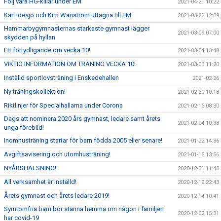
Följ våra HG-killar under EM
2021-04-21 10:22
Karl Idesjö och Kim Wanström uttagna till EM
2021-03-22 12:09
Hammarbygymnasternas starkaste gymnast lägger
2021-03-09 07:00
skydden på hyllan
Ett förtydligande om vecka 10!
2021-03-04 13:48
VIKTIG INFORMATION OM TRÄNING VECKA 10!
2021-03-03 11:20
Inställd sportlovsträning i Enskedehallen
2021-02-26
Ny träningskollektion!
2021-02-20 10:18
Riktlinjer för Specialhallarna under Corona
2021-02-16 08:30
Dags att nominera 2020 års gymnast, ledare samt årets
2021-02-04 10:38
unga förebild!
Inomhusträning startar för barn födda 2005 eller senare!
2021-01-22 14:36
Avgiftsavisering och utomhusträning!
2021-01-15 13:56
NYÅRSHÄLSNING!
2020-12-31 11:45
All verksamhet är inställd!
2020-12-19 22:43
Årets gymnast och årets ledare 2019!
2020-12-14 10:41
Symtomfria barn bör stanna hemma om någon i familjen
2020-12-02 15:31
har covid-19