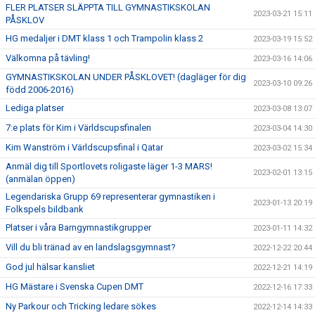
FLER PLATSER SLÄPPTA TILL GYMNASTIKSKOLAN
2023-03-21 15:11
PÅSKLOV
HG medaljer i DMT klass 1 och Trampolin klass 2
2023-03-19 15:52
Välkomna på tävling!
2023-03-16 14:06
GYMNASTIKSKOLAN UNDER PÅSKLOVET! (dagläger för dig
2023-03-10 09:26
född 2006-2016)
Lediga platser
2023-03-08 13:07
7:e plats för Kim i Världscupsfinalen
2023-03-04 14:30
Kim Wanström i Världscupsfinal i Qatar
2023-03-02 15:34
Anmäl dig till Sportlovets roligaste läger 1-3 MARS!
2023-02-01 13:15
(anmälan öppen)
Legendariska Grupp 69 representerar gymnastiken i
2023-01-13 20:19
Folkspels bildbank
Platser i våra Barngymnastikgrupper
2023-01-11 14:32
Vill du bli tränad av en landslagsgymnast?
2022-12-22 20:44
God jul hälsar kansliet
2022-12-21 14:19
HG Mästare i Svenska Cupen DMT
2022-12-16 17:33
Ny Parkour och Tricking ledare sökes
2022-12-14 14:33