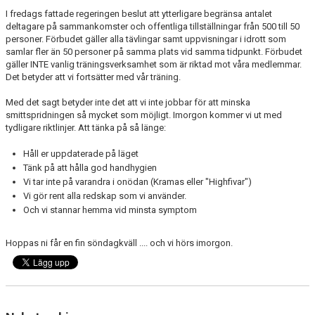
DOKUMENT
I fredags fattade regeringen beslut att ytterligare begränsa antalet
deltagare på sammankomster och offentliga tillställningar från 500 till 50
personer. Förbudet gäller alla tävlingar samt uppvisningar i idrott som
VISSELBLÅSAREN
samlar fler än 50 personer på samma plats vid samma tidpunkt. Förbudet
gäller INTE vanlig träningsverksamhet som är riktad mot våra medlemmar.
Det betyder att vi fortsätter med vår träning.
Med det sagt betyder inte det att vi inte jobbar för att minska
smittspridningen så mycket som möjligt. Imorgon kommer vi ut med
tydligare riktlinjer. Att tänka på så länge:
Håll er uppdaterade på läget
Tänk på att hålla god handhygien
Vi tar inte på varandra i onödan (Kramas eller "Highfivar")
Vi gör rent alla redskap som vi använder.
Och vi stannar hemma vid minsta symptom
Hoppas ni får en fin söndagkväll .... och vi hörs imorgon.