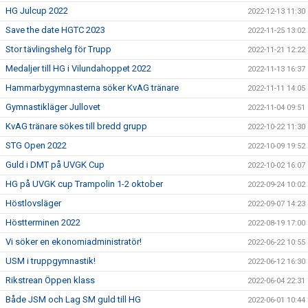
HG Julcup 2022
2022-12-13 11:30
Save the date HGTC 2023
2022-11-25 13:02
Stor tävlingshelg för Trupp
2022-11-21 12:22
Medaljer till HG i Vilundahoppet 2022
2022-11-13 16:37
Hammarbygymnasterna söker KvAG tränare
2022-11-11 14:05
Gymnastikläger Jullovet
2022-11-04 09:51
KvAG tränare sökes till bredd grupp
2022-10-22 11:30
STG Open 2022
2022-10-09 19:52
Guld i DMT på UVGK Cup
2022-10-02 16:07
HG på UVGK cup Trampolin 1-2 oktober
2022-09-24 10:02
Höstlovsläger
2022-09-07 14:23
Höstterminen 2022
2022-08-19 17:00
Vi söker en ekonomiadministratör!
2022-06-22 10:55
USM i truppgymnastik!
2022-06-12 16:30
Rikstrean Öppen klass
2022-06-04 22:31
Både JSM och Lag SM guld till HG
2022-06-01 10:44