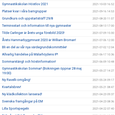
Gymnastikskolan Höstlov 2021
2021-10-03 16:52
Platser kvar i våra barngrupper
2021-09-16 14:53
Grundkurs och uppstartsträff 29/8
2021-08-20 11:07
Terminsstart och information till nya gymnaster
2021-08-13 17:00
Tilde Carlinger är årets unga förebild 2020!
2021-07-09 15:00
Årets Hammarbygymnast 2020 är William Broman!
2021-07-06 12:00
Bli en del av vår nya värdegrundskommittée!
2021-07-02 12:04
Allvarlig händelse på Mälarhöjdens IP!
2021-06-17 10:36
Sommarstängt och höstinformation!
2021-06-09 10:48
Gymnastikskolan Sommar! (Bokningen öppnar 28 maj
2021-05-27 14:27
19:00)
Ny Ravelli-omgång!
2021-05-24 09:17
Kvartalsbrev!
2021-05-21 08:47
Ny klädkollektion lanserad!
2021-04-23 09:37
Svenska framgångar på EM
2021-04-23 08:36
Lilla Sportspegeln
2021-04-22 07:40