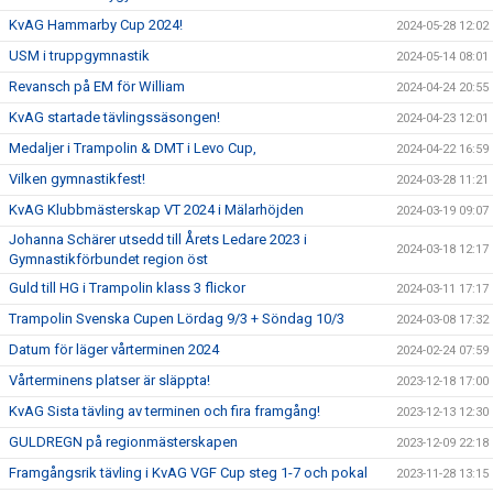
KvAG Hammarby Cup 2024!
2024-05-28 12:02
USM i truppgymnastik
2024-05-14 08:01
Revansch på EM för William
2024-04-24 20:55
KvAG startade tävlingssäsongen!
2024-04-23 12:01
Medaljer i Trampolin & DMT i Levo Cup,
2024-04-22 16:59
Vilken gymnastikfest!
2024-03-28 11:21
KvAG Klubbmästerskap VT 2024 i Mälarhöjden
2024-03-19 09:07
Johanna Schärer utsedd till Årets Ledare 2023 i
2024-03-18 12:17
Gymnastikförbundet region öst
Guld till HG i Trampolin klass 3 flickor
2024-03-11 17:17
Trampolin Svenska Cupen Lördag 9/3 + Söndag 10/3
2024-03-08 17:32
Datum för läger vårterminen 2024
2024-02-24 07:59
Vårterminens platser är släppta!
2023-12-18 17:00
KvAG Sista tävling av terminen och fira framgång!
2023-12-13 12:30
GULDREGN på regionmästerskapen
2023-12-09 22:18
Framgångsrik tävling i KvAG VGF Cup steg 1-7 och pokal
2023-11-28 13:15