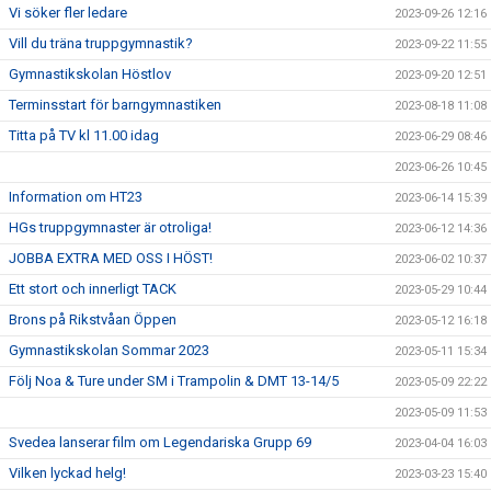
Vi söker fler ledare
2023-09-26 12:16
Vill du träna truppgymnastik?
2023-09-22 11:55
Gymnastikskolan Höstlov
2023-09-20 12:51
Terminsstart för barngymnastiken
2023-08-18 11:08
Titta på TV kl 11.00 idag
2023-06-29 08:46
2023-06-26 10:45
Information om HT23
2023-06-14 15:39
HGs truppgymnaster är otroliga!
2023-06-12 14:36
JOBBA EXTRA MED OSS I HÖST!
2023-06-02 10:37
Ett stort och innerligt TACK
2023-05-29 10:44
Brons på Rikstvåan Öppen
2023-05-12 16:18
Gymnastikskolan Sommar 2023
2023-05-11 15:34
Följ Noa & Ture under SM i Trampolin & DMT 13-14/5
2023-05-09 22:22
2023-05-09 11:53
Svedea lanserar film om Legendariska Grupp 69
2023-04-04 16:03
Vilken lyckad helg!
2023-03-23 15:40