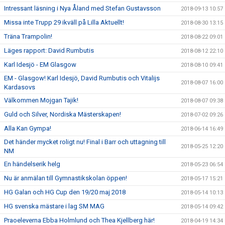
Intressant läsning i Nya Åland med Stefan Gustavsson
2018-09-13 10:57
Missa inte Trupp 29 ikväll på Lilla Aktuellt!
2018-08-30 13:15
Träna Trampolin!
2018-08-22 09:01
Läges rapport: David Rumbutis
2018-08-12 22:10
Karl Idesjö - EM Glasgow
2018-08-10 09:41
EM - Glasgow! Karl Idesjö, David Rumbutis och Vitalijs
2018-08-07 16:00
Kardasovs
Välkommen Mojgan Tajik!
2018-08-07 09:38
Guld och Silver, Nordiska Mästerskapen!
2018-07-02 09:26
Alla Kan Gympa!
2018-06-14 16:49
Det händer mycket roligt nu! Final i Barr och uttagning till
2018-05-25 12:20
NM
En händelserik helg
2018-05-23 06:54
Nu är anmälan till Gymnastikskolan öppen!
2018-05-17 15:21
HG Galan och HG Cup den 19/20 maj 2018
2018-05-14 10:13
HG svenska mästare i lag SM MAG
2018-05-14 09:42
Praoeleverna Ebba Holmlund och Thea Kjellberg här!
2018-04-19 14:34