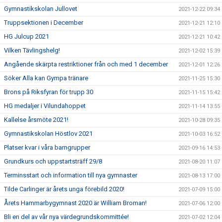
Gymnastikskolan Jullovet
2021-12-22 09:34
Truppsektionen i December
2021-12-21 12:10
HG Julcup 2021
2021-12-21 10:42
Vilken Tävlingshelg!
2021-12-02 15:39
Angående skärpta restriktioner från och med 1 december
2021-12-01 12:26
Söker Alla kan Gympa tränare
2021-11-25 15:30
Brons på Riksfyran för trupp 30
2021-11-15 15:42
HG medaljer i Vilundahoppet
2021-11-14 13:55
Kallelse årsmöte 2021!
2021-10-28 09:35
Gymnastikskolan Höstlov 2021
2021-10-03 16:52
Platser kvar i våra barngrupper
2021-09-16 14:53
Grundkurs och uppstartsträff 29/8
2021-08-20 11:07
Terminsstart och information till nya gymnaster
2021-08-13 17:00
Tilde Carlinger är årets unga förebild 2020!
2021-07-09 15:00
Årets Hammarbygymnast 2020 är William Broman!
2021-07-06 12:00
Bli en del av vår nya värdegrundskommittée!
2021-07-02 12:04