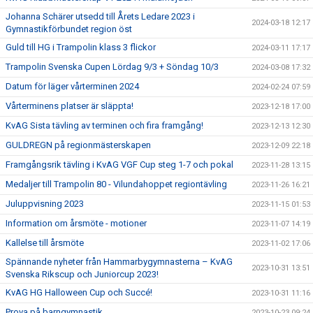
Johanna Schärer utsedd till Årets Ledare 2023 i
2024-03-18 12:17
Gymnastikförbundet region öst
Guld till HG i Trampolin klass 3 flickor
2024-03-11 17:17
Trampolin Svenska Cupen Lördag 9/3 + Söndag 10/3
2024-03-08 17:32
Datum för läger vårterminen 2024
2024-02-24 07:59
Vårterminens platser är släppta!
2023-12-18 17:00
KvAG Sista tävling av terminen och fira framgång!
2023-12-13 12:30
GULDREGN på regionmästerskapen
2023-12-09 22:18
Framgångsrik tävling i KvAG VGF Cup steg 1-7 och pokal
2023-11-28 13:15
Medaljer till Trampolin 80 - Vilundahoppet regiontävling
2023-11-26 16:21
Juluppvisning 2023
2023-11-15 01:53
Information om årsmöte - motioner
2023-11-07 14:19
Kallelse till årsmöte
2023-11-02 17:06
Spännande nyheter från Hammarbygymnasterna – KvAG
2023-10-31 13:51
Svenska Rikscup och Juniorcup 2023!
KvAG HG Halloween Cup och Succé!
2023-10-31 11:16
Prova på barngymnastik
2023-10-23 09:24