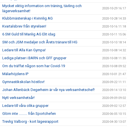
Mycket viktig information om träning, tävling och
2020-10-29 16:17
lägerverksamhet!
Klubbmästerskap i Kvinnlig AG
2020-10-28 14:33
Kvartalsbrev från styrelsen!
2020-10-16 11:18
6 SM Guld till Manlig AG Elit idag
2020-10-11 15:06
SM och JSM medaljer och Årets tränare till HG
2020-10-10 18:14
Ledare till Alla Kan Gympa!
2020-10-08 14:32
Lediga platser i BARN och GFF grupper
2020-10-08 11:35
Om du träffat någon som har Covid-19
2020-10-08 09:52
Mälarhöjdens IP
2020-10-01 21:47
Gymnastikskolan höstlov!
2020-09-22 11:11
Johan Allenbäck Degerheim är vår nya verksamhetschef!
2020-09-14 13:10
Nytt verksamhetsår!
2020-09-09 09:02
Ledare till våra olika grupper
2020-09-02 12:57
Glöm inte .......... från Sportchefen
2020-06-05 10:15
Trevlig Valborg - kort lägesrapport
2020-04-30 13:07