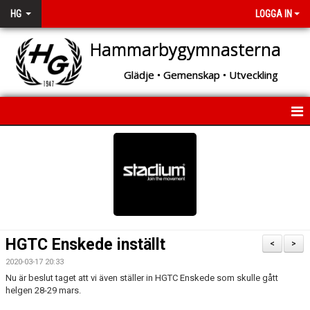
HG
LOGGA IN
Hammarbygymnasterna
Glädje • Gemenskap • Utveckling
START
OM HG
BÖRJA MED GYMNASTIK!
VAD DU KAN TRÄNA HOS OSS
HGTC Enskede inställt
<
>
GYMNASTIKSKOLAN
2020-03-17 20:33
Nu är beslut taget att vi även ställer in HGTC Enskede som skulle gått
helgen 28-29 mars.
ARRANGEMANG