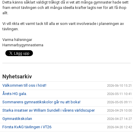
Detta känns såklart väldigt tråkigt då vi vet att många gymnaster hade sett
DOKUMENT
fram emot tävlingen och att många ideella krafter lagts ner för att få ihop
allt.
VISSELBLÅSAREN
Vi vill rikta ett varmt tack till alla er som varit involverade i planeringen av
tävlingen.
Varma hälsningar
Hammarbygymnasterna
Nyhetsarkiv
Välkommen till oss i höst!
2026-06-10 15:21
Årets HG gala.
2026-05-11 10:41
Sommarens gymnastikskolor går nu att boka!
2026-05-05 09:11
Starka insatser av William Sundell i vårens världscuper
2026-04-29 10:00
Gymnastikskolan
2026-04-27 14:27
Första KvAG tävlingen i VT26
2026-04-20 12:42