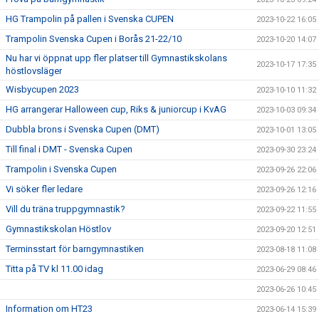
HG Trampolin på pallen i Svenska CUPEN
2023-10-22 16:05
Trampolin Svenska Cupen i Borås 21-22/10
2023-10-20 14:07
Nu har vi öppnat upp fler platser till Gymnastikskolans
2023-10-17 17:35
höstlovsläger
Wisbycupen 2023
2023-10-10 11:32
HG arrangerar Halloween cup, Riks & juniorcup i KvAG
2023-10-03 09:34
Dubbla brons i Svenska Cupen (DMT)
2023-10-01 13:05
Till final i DMT - Svenska Cupen
2023-09-30 23:24
Trampolin i Svenska Cupen
2023-09-26 22:06
Vi söker fler ledare
2023-09-26 12:16
Vill du träna truppgymnastik?
2023-09-22 11:55
Gymnastikskolan Höstlov
2023-09-20 12:51
Terminsstart för barngymnastiken
2023-08-18 11:08
Titta på TV kl 11.00 idag
2023-06-29 08:46
2023-06-26 10:45
Information om HT23
2023-06-14 15:39