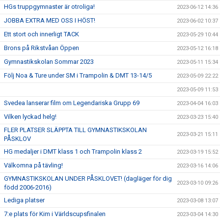
HGs truppgymnaster är otroliga!
2023-06-12 14:36
JOBBA EXTRA MED OSS I HÖST!
2023-06-02 10:37
Ett stort och innerligt TACK
2023-05-29 10:44
Brons på Rikstvåan Öppen
2023-05-12 16:18
Gymnastikskolan Sommar 2023
2023-05-11 15:34
Följ Noa & Ture under SM i Trampolin & DMT 13-14/5
2023-05-09 22:22
2023-05-09 11:53
Svedea lanserar film om Legendariska Grupp 69
2023-04-04 16:03
Vilken lyckad helg!
2023-03-23 15:40
FLER PLATSER SLÄPPTA TILL GYMNASTIKSKOLAN
2023-03-21 15:11
PÅSKLOV
HG medaljer i DMT klass 1 och Trampolin klass 2
2023-03-19 15:52
Välkomna på tävling!
2023-03-16 14:06
GYMNASTIKSKOLAN UNDER PÅSKLOVET! (dagläger för dig
2023-03-10 09:26
född 2006-2016)
Lediga platser
2023-03-08 13:07
7:e plats för Kim i Världscupsfinalen
2023-03-04 14:30