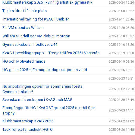
Klubbmästerskap 2026 i kvinnlig artistisk gymnastik
2026-03-24 10:24
Tjejers idrott får inte plats.
2026-03-08 10:27
Internationell tävling för KvAG i Serbien
2025-12-11 20:46
Fin VM debut av William
2025-10-20 08:26
William Sundell gör VM debut i morgon
2025-10-18 15:37
Gymnastikskolan höstlovet v.44
2025-10-16 13:26
KvAG Utvecklingsgrupp – Tredje träffen 2025 i Västerås
2025-09-19 00:50
HG och Motivated minds
2025-08-19 08:36
HG-galan 2025 – En magisk dag i sagornas värld
2025-05-26 15:11
2025-05-23 18:51
Nu är bokningen öppen för sommarens första
2025-05-02 12:10
Gymnastikskolor!
Svenska mästerskapen i KvAG och MAG
2025-04-30 16:49
Framgångar för HG i KvAG Vårpokal 2025 och All Star
2025-04-03 14:11
Trophy!
Klubbmästerskap KvAG 2025
2025-04-02 14:02
Tack för ett fantastiskt HGTC!
2025-03-26 14:48