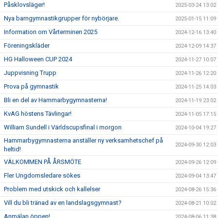
Påsklovsläger!
2025-03-24 13:02
Nya barngymnastikgrupper för nybörjare.
2025-01-15 11:09
Information om Vårterminen 2025
2024-12-16 13:40
Föreningskläder
2024-12-09 14:37
HG Halloween CUP 2024
2024-11-27 10:07
Juppvisning Trupp
2024-11-26 12:20
Prova på gymnastik
2024-11-25 14:03
Bli en del av Hammarbygymnasterna!
2024-11-19 23:02
KvAG höstens Tävlingar!
2024-11-05 17:15
William Sundell i Världscupsfinal i morgon
2024-10-04 19:27
Hammarbygymnasterna anställer ny verksamhetschef på
2024-09-30 12:03
heltid!
VÄLKOMMEN PÅ ÅRSMÖTE
2024-09-26 12:09
Fler Ungdomsledare sökes
2024-09-04 13:47
Problem med utskick och kallelser
2024-08-26 15:36
Vill du bli tränad av en landslagsgymnast?
2024-08-21 10:02
Anmälan öppen!
2024-08-06 11:38