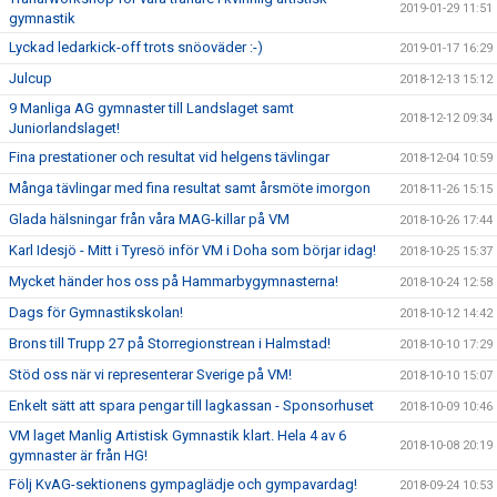
2019-01-29 11:51
gymnastik
Lyckad ledarkick-off trots snöoväder :-)
2019-01-17 16:29
Julcup
2018-12-13 15:12
9 Manliga AG gymnaster till Landslaget samt
2018-12-12 09:34
Juniorlandslaget!
Fina prestationer och resultat vid helgens tävlingar
2018-12-04 10:59
Många tävlingar med fina resultat samt årsmöte imorgon
2018-11-26 15:15
Glada hälsningar från våra MAG-killar på VM
2018-10-26 17:44
Karl Idesjö - Mitt i Tyresö inför VM i Doha som börjar idag!
2018-10-25 15:37
Mycket händer hos oss på Hammarbygymnasterna!
2018-10-24 12:58
Dags för Gymnastikskolan!
2018-10-12 14:42
Brons till Trupp 27 på Storregionstrean i Halmstad!
2018-10-10 17:29
Stöd oss när vi representerar Sverige på VM!
2018-10-10 15:07
Enkelt sätt att spara pengar till lagkassan - Sponsorhuset
2018-10-09 10:46
VM laget Manlig Artistisk Gymnastik klart. Hela 4 av 6
2018-10-08 20:19
gymnaster är från HG!
Följ KvAG-sektionens gympaglädje och gympavardag!
2018-09-24 10:53