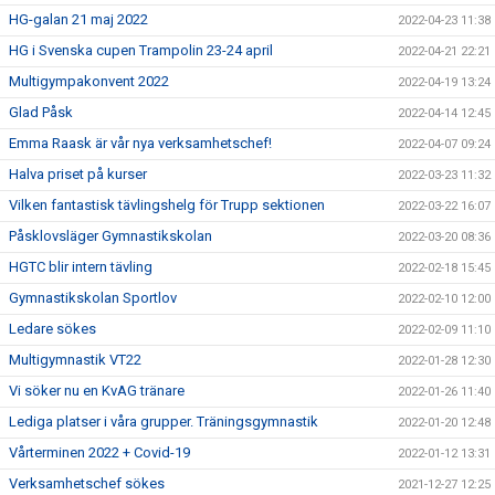
HG-galan 21 maj 2022
2022-04-23 11:38
HG i Svenska cupen Trampolin 23-24 april
2022-04-21 22:21
Multigympakonvent 2022
2022-04-19 13:24
Glad Påsk
2022-04-14 12:45
Emma Raask är vår nya verksamhetschef!
2022-04-07 09:24
Halva priset på kurser
2022-03-23 11:32
Vilken fantastisk tävlingshelg för Trupp sektionen
2022-03-22 16:07
Påsklovsläger Gymnastikskolan
2022-03-20 08:36
HGTC blir intern tävling
2022-02-18 15:45
Gymnastikskolan Sportlov
2022-02-10 12:00
Ledare sökes
2022-02-09 11:10
Multigymnastik VT22
2022-01-28 12:30
Vi söker nu en KvAG tränare
2022-01-26 11:40
Lediga platser i våra grupper. Träningsgymnastik
2022-01-20 12:48
Vårterminen 2022 + Covid-19
2022-01-12 13:31
Verksamhetschef sökes
2021-12-27 12:25