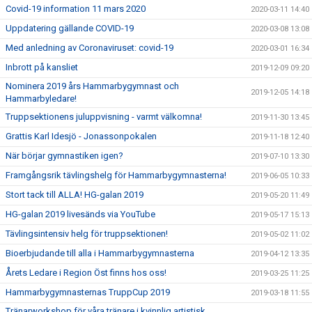
Covid-19 information 11 mars 2020
2020-03-11 14:40
Uppdatering gällande COVID-19
2020-03-08 13:08
Med anledning av Coronaviruset: covid-19
2020-03-01 16:34
Inbrott på kansliet
2019-12-09 09:20
Nominera 2019 års Hammarbygymnast och
2019-12-05 14:18
Hammarbyledare!
Truppsektionens juluppvisning - varmt välkomna!
2019-11-30 13:45
Grattis Karl Idesjö - Jonassonpokalen
2019-11-18 12:40
När börjar gymnastiken igen?
2019-07-10 13:30
Framgångsrik tävlingshelg för Hammarbygymnasterna!
2019-06-05 10:33
Stort tack till ALLA! HG-galan 2019
2019-05-20 11:49
HG-galan 2019 livesänds via YouTube
2019-05-17 15:13
Tävlingsintensiv helg för truppsektionen!
2019-05-02 11:02
Bioerbjudande till alla i Hammarbygymnasterna
2019-04-12 13:35
Årets Ledare i Region Öst finns hos oss!
2019-03-25 11:25
Hammarbygymnasternas TruppCup 2019
2019-03-18 11:55
Tränarworkshop för våra tränare i kvinnlig artistisk