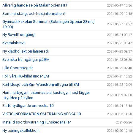
Allvarlig händelse på Mälarhöjdens IP!
2021-06-17 10:36
Sommarstängt och höstinformation!
2021-06-09 10:48
Gymnastikskolan Sommar! (Bokningen öppnar 28 maj
2021-05-27 14:27
19:00)
Ny Ravelli-omgång!
2021-05-24 09:17
Kvartalsbrev!
2021-05-21 08:47
Ny klädkollektion lanserad!
2021-04-23 09:37
Svenska framgångar på EM
2021-04-23 08:36
Lilla Sportspegeln
2021-04-22 07:40
Följ våra HG-killar under EM
2021-04-21 10:22
Karl Idesjö och Kim Wanström uttagna till EM
2021-03-22 12:09
Hammarbygymnasternas starkaste gymnast lägger
2021-03-09 07:00
skydden på hyllan
Ett förtydligande om vecka 10!
2021-03-04 13:48
VIKTIG INFORMATION OM TRÄNING VECKA 10!
2021-03-03 11:20
Inställd sportlovsträning i Enskedehallen
2021-02-26
Ny träningskollektion!
2021-02-20 10:18