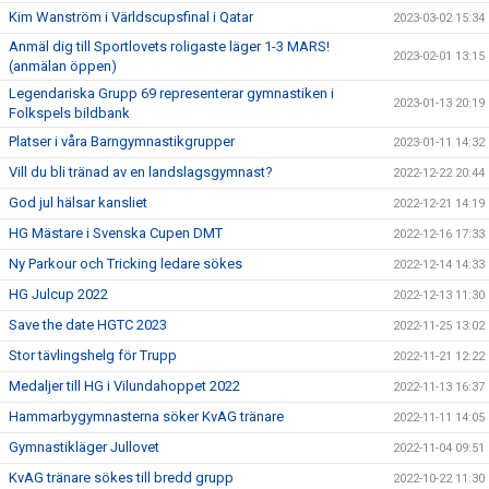
Kim Wanström i Världscupsfinal i Qatar
2023-03-02 15:34
Anmäl dig till Sportlovets roligaste läger 1-3 MARS!
2023-02-01 13:15
(anmälan öppen)
Legendariska Grupp 69 representerar gymnastiken i
2023-01-13 20:19
Folkspels bildbank
Platser i våra Barngymnastikgrupper
2023-01-11 14:32
Vill du bli tränad av en landslagsgymnast?
2022-12-22 20:44
God jul hälsar kansliet
2022-12-21 14:19
HG Mästare i Svenska Cupen DMT
2022-12-16 17:33
Ny Parkour och Tricking ledare sökes
2022-12-14 14:33
HG Julcup 2022
2022-12-13 11:30
Save the date HGTC 2023
2022-11-25 13:02
Stor tävlingshelg för Trupp
2022-11-21 12:22
Medaljer till HG i Vilundahoppet 2022
2022-11-13 16:37
Hammarbygymnasterna söker KvAG tränare
2022-11-11 14:05
Gymnastikläger Jullovet
2022-11-04 09:51
KvAG tränare sökes till bredd grupp
2022-10-22 11:30