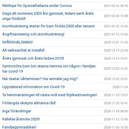
Riktlinjer för Specialhallarna under Corona
2021-02-16 08:30
Dags att nominera 2020 års gymnast, ledare samt årets
2021-02-04 10:38
unga förebild!
Inomhusträning startar för barn födda 2005 eller senare!
2021-01-22 14:36
Avgiftsavisering och utomhusträning!
2021-01-15 13:56
NYÅRSHÄLSNING!
2020-12-31 11:45
All verksamhet är inställd!
2020-12-19 22:43
Årets gymnast och årets ledare 2019!
2020-12-14 10:41
Symtomfria barn bör stanna hemma om någon i familjen
2020-12-02 15:31
har covid-19
När startar vårterminen? Hur anmäler jag mig?
2020-12-02 10:31
Uppdaterad information om Covid-19
2020-11-24
Ta hemmaträningen till nästa nivå med Styrkeutmaningen!
2020-11-23 13:07
Förlängda skärpta allmänna råd!
2020-11-20 10:41
Inga förändringar
2020-11-18 08:00
Kallelse årsmöte 2020!
2020-11-12 12:45
Familjegymnastiken!
2020-11-06 10:36