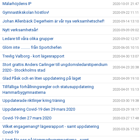
Mälarhöjdens IP
2020-10-01 21:47
Gymnastikskolan höstlov!
2020-09-22 11:11
Johan Allenbäck Degerheim är vår nya verksamhetschef!
2020-09-14 13:10
Nytt verksamhetsår!
2020-09-09 09:02
Ledare till våra olika grupper
2020-09-02 12:57
Glöm inte .......... från Sportchefen
2020-06-05 10:15
Trevlig Valborg - kort lägesrapport
2020-04-30 13:07
Stort grattis Anders Carlinger till ungdomsledarstipendium
2020-04-23 20:38
2020 - Stockholms stad
Glad Påsk och en liten uppdatering på läget
2020-04-09 19:10
Tillfälliga förhållningsregler och statusuppdatering
2020-04-01 15:13
Hammarbygymnasterna
Uppdaterade riktlinjer kring träning
2020-03-30 19:38
Uppdatering Covid-19 den 29 mars 2020
2020-03-29 18:17
Covid-19 den 27 mars 2020
2020-03-27 17:48
Vilket engagemang!! lägesrapport - samt uppdatering
2020-03-26 17:02
Covid-19
Läget för oss på Hammarbygymnasterna - samt