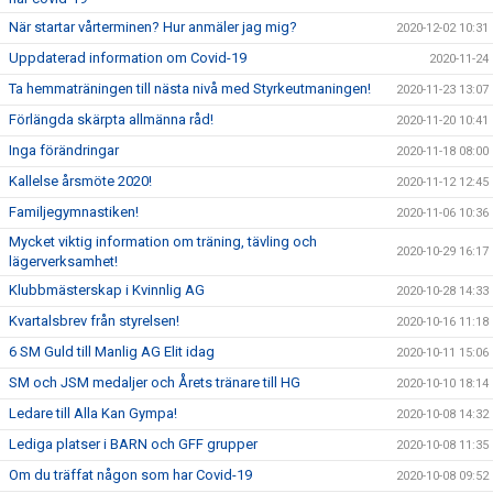
När startar vårterminen? Hur anmäler jag mig?
2020-12-02 10:31
Uppdaterad information om Covid-19
2020-11-24
Ta hemmaträningen till nästa nivå med Styrkeutmaningen!
2020-11-23 13:07
Förlängda skärpta allmänna råd!
2020-11-20 10:41
Inga förändringar
2020-11-18 08:00
Kallelse årsmöte 2020!
2020-11-12 12:45
Familjegymnastiken!
2020-11-06 10:36
Mycket viktig information om träning, tävling och
2020-10-29 16:17
lägerverksamhet!
Klubbmästerskap i Kvinnlig AG
2020-10-28 14:33
Kvartalsbrev från styrelsen!
2020-10-16 11:18
6 SM Guld till Manlig AG Elit idag
2020-10-11 15:06
SM och JSM medaljer och Årets tränare till HG
2020-10-10 18:14
Ledare till Alla Kan Gympa!
2020-10-08 14:32
Lediga platser i BARN och GFF grupper
2020-10-08 11:35
Om du träffat någon som har Covid-19
2020-10-08 09:52