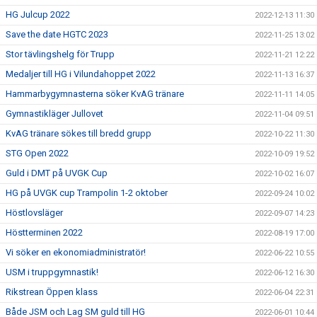
HG Julcup 2022
2022-12-13 11:30
Save the date HGTC 2023
2022-11-25 13:02
Stor tävlingshelg för Trupp
2022-11-21 12:22
Medaljer till HG i Vilundahoppet 2022
2022-11-13 16:37
Hammarbygymnasterna söker KvAG tränare
2022-11-11 14:05
Gymnastikläger Jullovet
2022-11-04 09:51
KvAG tränare sökes till bredd grupp
2022-10-22 11:30
STG Open 2022
2022-10-09 19:52
Guld i DMT på UVGK Cup
2022-10-02 16:07
HG på UVGK cup Trampolin 1-2 oktober
2022-09-24 10:02
Höstlovsläger
2022-09-07 14:23
Höstterminen 2022
2022-08-19 17:00
Vi söker en ekonomiadministratör!
2022-06-22 10:55
USM i truppgymnastik!
2022-06-12 16:30
Rikstrean Öppen klass
2022-06-04 22:31
Både JSM och Lag SM guld till HG
2022-06-01 10:44