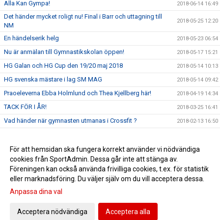
Alla Kan Gympa!
2018-06-14 16:49
Det händer mycket roligt nu! Final i Barr och uttagning till
2018-05-25 12:20
NM
En händelserik helg
2018-05-23 06:54
Nu är anmälan till Gymnastikskolan öppen!
2018-05-17 15:21
HG Galan och HG Cup den 19/20 maj 2018
2018-05-14 10:13
HG svenska mästare i lag SM MAG
2018-05-14 09:42
Praoeleverna Ebba Holmlund och Thea Kjellberg här!
2018-04-19 14:34
TACK FÖR I ÅR!
2018-03-25 16:41
Vad händer när gymnasten utmanas i Crossfit ?
2018-02-13 16:50
Landslaget 2018!
2017-11-15 11:33
Våra KvAG tjejer in action
För att hemsidan ska fungera korrekt använder vi nödvändiga
2017-10-10 11:46
cookies från SportAdmin. Dessa går inte att stänga av.
GRATTIS Jessica och Team Sweden!
2017-10-10 11:13
Föreningen kan också använda frivilliga cookies, t.ex. för statistik
eller marknadsföring. Du väljer själv om du vill acceptera dessa.
Anpassa dina val
Cookie-inställningar
Gå till Webbversion
Acceptera nödvändiga
Acceptera alla