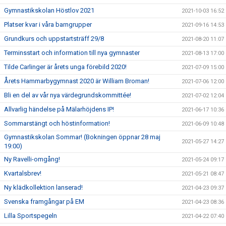
Gymnastikskolan Höstlov 2021
2021-10-03 16:52
Platser kvar i våra barngrupper
2021-09-16 14:53
Grundkurs och uppstartsträff 29/8
2021-08-20 11:07
Terminsstart och information till nya gymnaster
2021-08-13 17:00
Tilde Carlinger är årets unga förebild 2020!
2021-07-09 15:00
Årets Hammarbygymnast 2020 är William Broman!
2021-07-06 12:00
Bli en del av vår nya värdegrundskommittée!
2021-07-02 12:04
Allvarlig händelse på Mälarhöjdens IP!
2021-06-17 10:36
Sommarstängt och höstinformation!
2021-06-09 10:48
Gymnastikskolan Sommar! (Bokningen öppnar 28 maj
2021-05-27 14:27
19:00)
Ny Ravelli-omgång!
2021-05-24 09:17
Kvartalsbrev!
2021-05-21 08:47
Ny klädkollektion lanserad!
2021-04-23 09:37
Svenska framgångar på EM
2021-04-23 08:36
Lilla Sportspegeln
2021-04-22 07:40