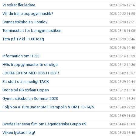
Vi söker fler ledare
2023-09-26 12:16
Vill du träna truppgymnastik?
2023-09-22 11:55
Gymnastikskolan Höstlov
2023-09-20 12:51
Terminsstart för barngymnastiken
2023-08-18 11:08
Titta på TV kl 11.00 idag
2023-06-29 08:46
2023-06-26 10:45
Information om HT23
2023-06-14 15:39
HGs truppgymnaster är otroliga!
2023-06-12 14:36
JOBBA EXTRA MED OSS I HÖST!
2023-06-02 10:37
Ett stort och innerligt TACK
2023-05-29 10:44
Brons på Rikstvåan Öppen
2023-05-12 16:18
Gymnastikskolan Sommar 2023
2023-05-11 15:34
Följ Noa & Ture under SM i Trampolin & DMT 13-14/5
2023-05-09 22:22
2023-05-09 11:53
Svedea lanserar film om Legendariska Grupp 69
2023-04-04 16:03
Vilken lyckad helg!
2023-03-23 15:40