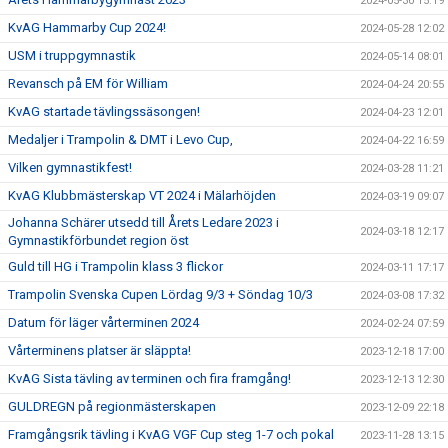
2024-05-30 15:19
KvAG Hammarby Cup 2024!
2024-05-28 12:02
USM i truppgymnastik
2024-05-14 08:01
Revansch på EM för William
2024-04-24 20:55
KvAG startade tävlingssäsongen!
2024-04-23 12:01
Medaljer i Trampolin & DMT i Levo Cup,
2024-04-22 16:59
Vilken gymnastikfest!
2024-03-28 11:21
KvAG Klubbmästerskap VT 2024 i Mälarhöjden
2024-03-19 09:07
Johanna Schärer utsedd till Årets Ledare 2023 i
2024-03-18 12:17
Gymnastikförbundet region öst
Guld till HG i Trampolin klass 3 flickor
2024-03-11 17:17
Trampolin Svenska Cupen Lördag 9/3 + Söndag 10/3
2024-03-08 17:32
Datum för läger vårterminen 2024
2024-02-24 07:59
Vårterminens platser är släppta!
2023-12-18 17:00
KvAG Sista tävling av terminen och fira framgång!
2023-12-13 12:30
GULDREGN på regionmästerskapen
2023-12-09 22:18
Framgångsrik tävling i KvAG VGF Cup steg 1-7 och pokal
2023-11-28 13:15