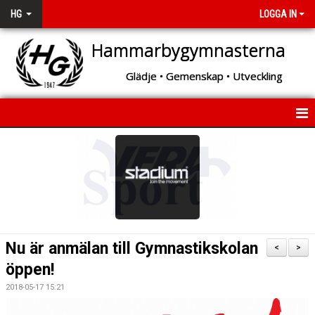
HG
LOGGA IN
Hammarbygymnasterna
Glädje • Gemenskap • Utveckling
START
OM HG
BÖRJA MED GYMNASTIK!
VAD DU KAN TRÄNA HOS OSS
Nu är anmälan till Gymnastikskolan
<
>
öppen!
GYMNASTIKSKOLAN
2018-05-17 15:21
ARRANGEMANG