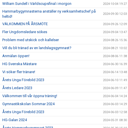
William Sundell i Världscupsfinal i morgon
2024-10-04 19:27
Hammarbygymnasterna anställer ny verksamhetschef på
2024-09-30 12:03
heltid!
VÄLKOMMEN PÅ ÅRSMÖTE
2024-09-26 12:09
Fler Ungdomsledare sökes
2024-09-04 13:47
Problem med utskick och kallelser
2024-08-26 15:36
Vill du bli tränad av en landslagsgymnast?
2024-08-21 10:02
Anmälan öppen!
2024-08-06 11:38
HG Svenska Mästare
2024-06-30 16:39
Vi söker fler tränare!
2024-06-14 13:48
Årets Unga Förebild 2023
2024-06-10 11:49
Årets Ledare 2023
2024-06-09 11:47
Välkommen till vår öppna träning!
2024-06-04 14:24
Gymnastikskolan Sommar 2024
2024-06-03 14:29
Årets Unga Förebild 2023
2024-06-03 12:58
HG-Galan 2024
2024-05-31 08:30
Årets Hammarbygymnast 2023