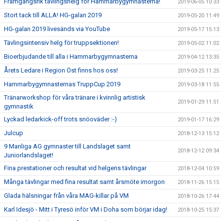
Framgångsrik tävlingshelg för Hammarbygymnasterna!
2019-06-05 10:33
Stort tack till ALLA! HG-galan 2019
2019-05-20 11:49
HG-galan 2019 livesänds via YouTube
2019-05-17 15:13
Tävlingsintensiv helg för truppsektionen!
2019-05-02 11:02
Bioerbjudande till alla i Hammarbygymnasterna
2019-04-12 13:35
Årets Ledare i Region Öst finns hos oss!
2019-03-25 11:25
Hammarbygymnasternas TruppCup 2019
2019-03-18 11:55
Tränarworkshop för våra tränare i kvinnlig artistisk
2019-01-29 11:51
gymnastik
Lyckad ledarkick-off trots snöoväder :-)
2019-01-17 16:29
Julcup
2018-12-13 15:12
9 Manliga AG gymnaster till Landslaget samt
2018-12-12 09:34
Juniorlandslaget!
Fina prestationer och resultat vid helgens tävlingar
2018-12-04 10:59
Många tävlingar med fina resultat samt årsmöte imorgon
2018-11-26 15:15
Glada hälsningar från våra MAG-killar på VM
2018-10-26 17:44
Karl Idesjö - Mitt i Tyresö inför VM i Doha som börjar idag!
2018-10-25 15:37