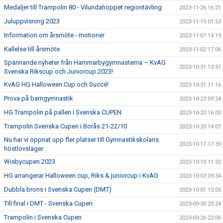
Medaljer till Trampolin 80 - Vilundahoppet regiontävling
2023-11-26 16:21
Juluppvisning 2023
2023-11-15 01:53
Information om årsmöte - motioner
2023-11-07 14:19
Kallelse till årsmöte
2023-11-02 17:06
Spännande nyheter från Hammarbygymnasterna – KvAG
2023-10-31 13:51
Svenska Rikscup och Juniorcup 2023!
KvAG HG Halloween Cup och Succé!
2023-10-31 11:16
Prova på barngymnastik
2023-10-23 09:24
HG Trampolin på pallen i Svenska CUPEN
2023-10-22 16:05
Trampolin Svenska Cupen i Borås 21-22/10
2023-10-20 14:07
Nu har vi öppnat upp fler platser till Gymnastikskolans
2023-10-17 17:35
höstlovsläger
Wisbycupen 2023
2023-10-10 11:32
HG arrangerar Halloween cup, Riks & juniorcup i KvAG
2023-10-03 09:34
Dubbla brons i Svenska Cupen (DMT)
2023-10-01 13:05
Till final i DMT - Svenska Cupen
2023-09-30 23:24
Trampolin i Svenska Cupen
2023-09-26 22:06