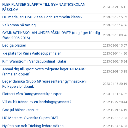
FLER PLATSER SLÄPPTA TILL GYMNASTIKSKOLAN
2023-03-21 15:11
PÅSKLOV
HG medaljer i DMT klass 1 och Trampolin klass 2
2023-03-19 15:52
Välkomna på tävling!
2023-03-16 14:06
GYMNASTIKSKOLAN UNDER PÅSKLOVET! (dagläger för dig
2023-03-10 09:26
född 2006-2016)
Lediga platser
2023-03-08 13:07
7:e plats för Kim i Världscupsfinalen
2023-03-04 14:30
Kim Wanström i Världscupsfinal i Qatar
2023-03-02 15:34
Anmäl dig till Sportlovets roligaste läger 1-3 MARS!
2023-02-01 13:15
(anmälan öppen)
Legendariska Grupp 69 representerar gymnastiken i
2023-01-13 20:19
Folkspels bildbank
Platser i våra Barngymnastikgrupper
2023-01-11 14:32
Vill du bli tränad av en landslagsgymnast?
2022-12-22 20:44
God jul hälsar kansliet
2022-12-21 14:19
HG Mästare i Svenska Cupen DMT
2022-12-16 17:33
Ny Parkour och Tricking ledare sökes
2022-12-14 14:33