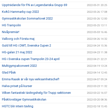
Uppträdande för FN av Legendariska Grupp 69
2022-05-31 20:25
KvAG Hammarby cup 2022
2022-05-26 17:08
Gymnastikskolan Sommarlovet 2022
2022-05-26 12:00
HG Trampolin
2022-05-25 13:11
Nivåpremiär!
2022-05-03 16:46
Valborg och Första maj
2022-04-26 14:32
Guld till HG i DMT, Svenska Cupen 2
2022-04-24 15:36
HG-galan 21 maj 2022
2022-04-23 11:38
HG i Svenska cupen Trampolin 23-24 april
2022-04-21 22:21
Multigympakonvent 2022
2022-04-19 13:24
Glad Påsk
2022-04-14 12:45
Emma Raask är vår nya verksamhetschef!
2022-04-07 09:24
Halva priset på kurser
2022-03-23 11:32
Vilken fantastisk tävlingshelg för Trupp sektionen
2022-03-22 16:07
Påsklovsläger Gymnastikskolan
2022-03-20 08:36
HGTC blir intern tävling
2022-02-18 15:45