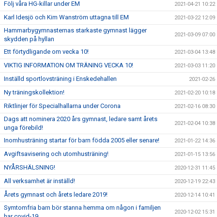
Följ våra HG-killar under EM
2021-04-21 10:22
Karl Idesjö och Kim Wanström uttagna till EM
2021-03-22 12:09
Hammarbygymnasternas starkaste gymnast lägger
2021-03-09 07:00
skydden på hyllan
Ett förtydligande om vecka 10!
2021-03-04 13:48
VIKTIG INFORMATION OM TRÄNING VECKA 10!
2021-03-03 11:20
Inställd sportlovsträning i Enskedehallen
2021-02-26
Ny träningskollektion!
2021-02-20 10:18
Riktlinjer för Specialhallarna under Corona
2021-02-16 08:30
Dags att nominera 2020 års gymnast, ledare samt årets
2021-02-04 10:38
unga förebild!
Inomhusträning startar för barn födda 2005 eller senare!
2021-01-22 14:36
Avgiftsavisering och utomhusträning!
2021-01-15 13:56
NYÅRSHÄLSNING!
2020-12-31 11:45
All verksamhet är inställd!
2020-12-19 22:43
Årets gymnast och årets ledare 2019!
2020-12-14 10:41
Symtomfria barn bör stanna hemma om någon i familjen
2020-12-02 15:31
har covid-19