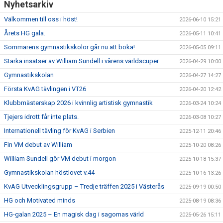
Nyhetsarkiv
Välkommen till oss i höst!
2026-06-10 15:21
Årets HG gala.
2026-05-11 10:41
Sommarens gymnastikskolor går nu att boka!
2026-05-05 09:11
Starka insatser av William Sundell i vårens världscuper
2026-04-29 10:00
Gymnastikskolan
2026-04-27 14:27
Första KvAG tävlingen i VT26
2026-04-20 12:42
Klubbmästerskap 2026 i kvinnlig artistisk gymnastik
2026-03-24 10:24
Tjejers idrott får inte plats.
2026-03-08 10:27
Internationell tävling för KvAG i Serbien
2025-12-11 20:46
Fin VM debut av William
2025-10-20 08:26
William Sundell gör VM debut i morgon
2025-10-18 15:37
Gymnastikskolan höstlovet v.44
2025-10-16 13:26
KvAG Utvecklingsgrupp – Tredje träffen 2025 i Västerås
2025-09-19 00:50
HG och Motivated minds
2025-08-19 08:36
HG-galan 2025 – En magisk dag i sagornas värld
2025-05-26 15:11