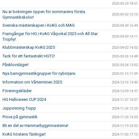
2025-05-23 18:51
Nu är bokningen öppen för sommarens första
2025-05-02 12:10
Gymnastikskolor!
Svenska mästerskapen i KvAG och MAG
2025-04-30 16:49
Framgångar för HG i KvAG Vårpokal 2025 och All Star
2025-04-03 14:11
Trophy!
Klubbmästerskap KvAG 2025
2025-04-02 14:02
Tack för ett fantastiskt HGTC!
2025-03-26 14:48
Påsklovsläger!
2025-03-24 13:02
Nya barngymnastikgrupper för nybörjare.
2025-01-15 11:09
Information om Vårterminen 2025
2024-12-16 13:40
Föreningskläder
2024-12-09 14:37
HG Halloween CUP 2024
2024-11-27 10:07
Juppvisning Trupp
2024-11-26 12:20
Prova på gymnastik
2024-11-25 14:03
Bli en del av Hammarbygymnasterna!
2024-11-19 23:02
KvAG höstens Tävlingar!
2024-11-05 17:15