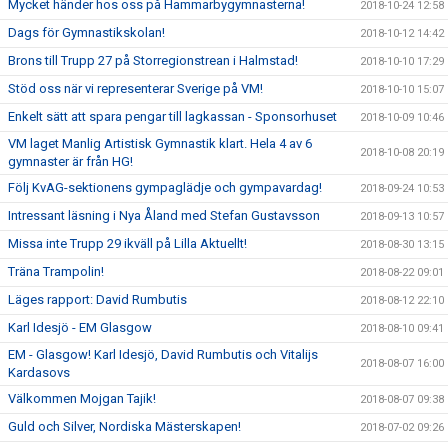
Mycket händer hos oss på Hammarbygymnasterna!
2018-10-24 12:58
Dags för Gymnastikskolan!
2018-10-12 14:42
Brons till Trupp 27 på Storregionstrean i Halmstad!
2018-10-10 17:29
Stöd oss när vi representerar Sverige på VM!
2018-10-10 15:07
Enkelt sätt att spara pengar till lagkassan - Sponsorhuset
2018-10-09 10:46
VM laget Manlig Artistisk Gymnastik klart. Hela 4 av 6
2018-10-08 20:19
gymnaster är från HG!
Följ KvAG-sektionens gympaglädje och gympavardag!
2018-09-24 10:53
Intressant läsning i Nya Åland med Stefan Gustavsson
2018-09-13 10:57
Missa inte Trupp 29 ikväll på Lilla Aktuellt!
2018-08-30 13:15
Träna Trampolin!
2018-08-22 09:01
Läges rapport: David Rumbutis
2018-08-12 22:10
Karl Idesjö - EM Glasgow
2018-08-10 09:41
EM - Glasgow! Karl Idesjö, David Rumbutis och Vitalijs
2018-08-07 16:00
Kardasovs
Välkommen Mojgan Tajik!
2018-08-07 09:38
Guld och Silver, Nordiska Mästerskapen!
2018-07-02 09:26