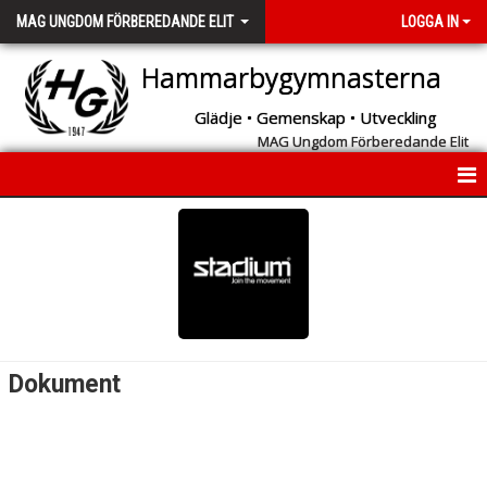
MAG UNGDOM FÖRBEREDANDE ELIT
LOGGA IN
Hammarbygymnasterna
Glädje • Gemenskap • Utveckling
MAG Ungdom Förberedande Elit
START
INFORMATION
KALENDER
MEDLEMMAR
Dokument
BILDGALLERI
DOKUMENT