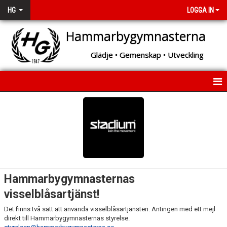
HG
LOGGA IN
Hammarbygymnasterna
Glädje • Gemenskap • Utveckling
START
OM HG
BÖRJA MED GYMNASTIK!
VAD DU KAN TRÄNA HOS OSS
Hammarbygymnasternas
visselblåsartjänst!
GYMNASTIKSKOLAN
Det
f
inns två sätt att använda visselblåsartjänsten. Antingen med ett mejl
ARRANGEMANG
direkt till Hammarbygymnasternas styrelse.