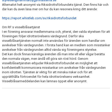
styrelsen@hammarbygymnasterna.se
Alternativt helt anonymt via Riksidrottsförbundets tjänst. Den finns här och
DOKUMENT
där kan du även läsa mer om hur du kan resonera kring ditt ärende:
VISSELBLÅSAREN
https://report.whistleb.com/sv/riksidrottsforbundet
Om RF:s visselblåsartjänst
I en förening ansvarar medlemmarna och, ytterst, den valda styrelsen för att
föreningen följer idrottsrörelsens värdegrund. Därför ska
visselblåsartjänsten normalt inte användas för ärenden som handlar om
avvikelser från värdegrunden. I första hand kan en medlem som misstänker
avvikelser från värdegrunden alltid vända sig föreningens styrelse.
Det kan dock finnas känsliga ärenden då man inte vill eller vågar berätta
den normala vägen, men ändå vill göra sin röst hörd. Genom
visselblåsartjänsten erbjuder Riksidrottsförbundet en möjlighet att
konfidentiellt kommunicera misstankar om avvikelser från värdegrunden
inom idrotten. Tjänsten är viktig för att minska risker och för att
upprätthålla förtroendet för hela idrottsrörelsens verksamhet.
Visselblåsarmeddelanden kan lämnas öppet eller anonymt.