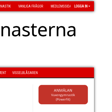
MNASTIK
VANLIGA FRÅGOR
MEDLEMSSIDA
LOGGA IN
asterna
MENT
VISSELBLÅSAREN