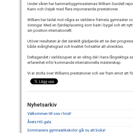
Under våren har
hammarbygymnasternas
William Sundell
repr
Kairo och Osijek med flera imponerande prestationer.
William har tävlat mot några av världens främsta gymnaster och
övningar. Med en fjärdeplacering som bäst i bygel och ett ny
sin position internationellt.
Utöver resultaten är det särskilt glädjande att se den progress
både svårighetsgrad och kvalitet fortsätter att utvecklas.
Deltagandet i världscupen är en viktig del i hans långsiktiga s
erfarenhet inför kommande internationella mästerskap.
Vi är stolta över Williams prestationer och ser fram emot att fö
Nyhetsarkiv
Välkommen till oss i höst!
Årets HG gala.
Sommarens gymnastikskolor går nu att boka!