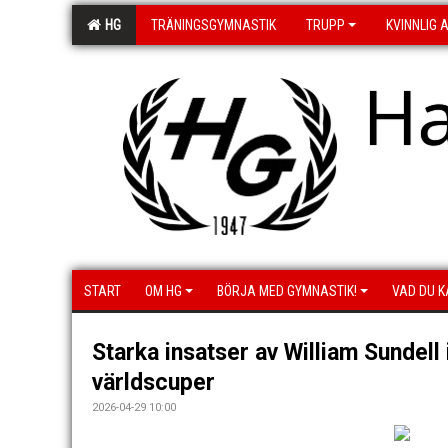
HG
TRÄNINGSGYMNASTIK
TRUPP
KVINNLIG 
H
START
OM HG
BÖRJA MED GYMNASTIK!
VAD DU K
Starka insatser av William Sundell 
världscuper
2026-04-29 10:00