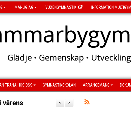
AG
MANLIG AG
VUXENGYMNASTIK
INFORMATION MULTIGY
ammarbygymn
Glädje • Gemenskap • Utveckling
AN TRÄNA HOS OSS
GYMNASTIKSKOLAN
ARRANGEMANG
DOKU
i vårens
<
>