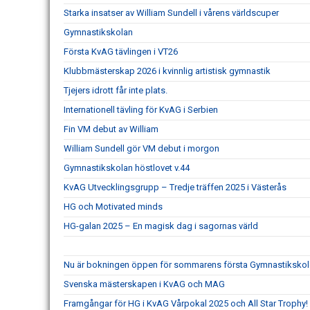
Starka insatser av William Sundell i vårens världscuper
Gymnastikskolan
Första KvAG tävlingen i VT26
Klubbmästerskap 2026 i kvinnlig artistisk gymnastik
Tjejers idrott får inte plats.
Internationell tävling för KvAG i Serbien
Fin VM debut av William
William Sundell gör VM debut i morgon
Gymnastikskolan höstlovet v.44
KvAG Utvecklingsgrupp – Tredje träffen 2025 i Västerås
HG och Motivated minds
HG-galan 2025 – En magisk dag i sagornas värld
Nu är bokningen öppen för sommarens första Gymnastikskol
Svenska mästerskapen i KvAG och MAG
Framgångar för HG i KvAG Vårpokal 2025 och All Star Trophy!