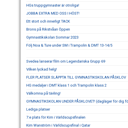
HGs truppgymnaster är otroliga!
JOBBA EXTRA MED OSS I HÖST!
Ett stort och innerligt TACK
Brons på Rikstvåan Öppen
Gymnastikskolan Sommar 2023
Följ Noa & Ture under SM i Trampolin & DMT 13-14/5
Svedea lanserar film om Legendariska Grupp 69
Vilken lyckad helg!
FLER PLATSER SLÄPPTA TILL GYMNASTIKSKOLAN PÅSKLOV
HG medaljer i DMT klass 1 och Trampolin klass 2
Välkomna på tävling!
GYMNASTIKSKOLAN UNDER PÅSKLOVET! (dagläger för dig fö
Lediga platser
7:e plats för Kim i Världscupsfinalen
Kim Wanström i Världscupsfinal i Qatar