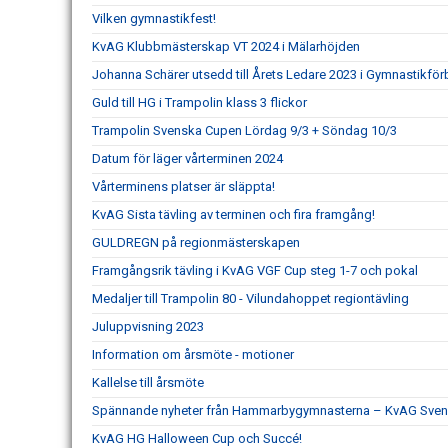
Vilken gymnastikfest!
KvAG Klubbmästerskap VT 2024 i Mälarhöjden
Johanna Schärer utsedd till Årets Ledare 2023 i Gymnastikför
Guld till HG i Trampolin klass 3 flickor
Trampolin Svenska Cupen Lördag 9/3 + Söndag 10/3
Datum för läger vårterminen 2024
Vårterminens platser är släppta!
KvAG Sista tävling av terminen och fira framgång!
GULDREGN på regionmästerskapen
Framgångsrik tävling i KvAG VGF Cup steg 1-7 och pokal
Medaljer till Trampolin 80 - Vilundahoppet regiontävling
Juluppvisning 2023
Information om årsmöte - motioner
Kallelse till årsmöte
Spännande nyheter från Hammarbygymnasterna – KvAG Svens
KvAG HG Halloween Cup och Succé!