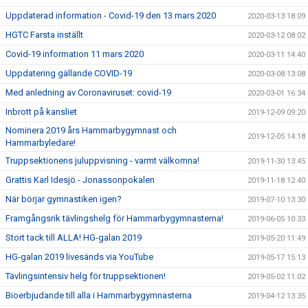
Uppdaterad information - Covid-19 den 13 mars 2020
2020-03-13 18:09
HGTC Farsta inställt
2020-03-12 08:02
Covid-19 information 11 mars 2020
2020-03-11 14:40
Uppdatering gällande COVID-19
2020-03-08 13:08
Med anledning av Coronaviruset: covid-19
2020-03-01 16:34
Inbrott på kansliet
2019-12-09 09:20
Nominera 2019 års Hammarbygymnast och
2019-12-05 14:18
Hammarbyledare!
Truppsektionens juluppvisning - varmt välkomna!
2019-11-30 13:45
Grattis Karl Idesjö - Jonassonpokalen
2019-11-18 12:40
När börjar gymnastiken igen?
2019-07-10 13:30
Framgångsrik tävlingshelg för Hammarbygymnasterna!
2019-06-05 10:33
Stort tack till ALLA! HG-galan 2019
2019-05-20 11:49
HG-galan 2019 livesänds via YouTube
2019-05-17 15:13
Tävlingsintensiv helg för truppsektionen!
2019-05-02 11:02
Bioerbjudande till alla i Hammarbygymnasterna
2019-04-12 13:35