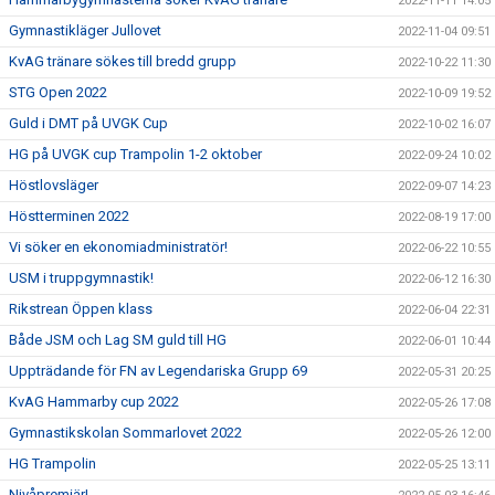
2022-11-11 14:05
Gymnastikläger Jullovet
2022-11-04 09:51
KvAG tränare sökes till bredd grupp
2022-10-22 11:30
STG Open 2022
2022-10-09 19:52
Guld i DMT på UVGK Cup
2022-10-02 16:07
HG på UVGK cup Trampolin 1-2 oktober
2022-09-24 10:02
Höstlovsläger
2022-09-07 14:23
Höstterminen 2022
2022-08-19 17:00
Vi söker en ekonomiadministratör!
2022-06-22 10:55
USM i truppgymnastik!
2022-06-12 16:30
Rikstrean Öppen klass
2022-06-04 22:31
Både JSM och Lag SM guld till HG
2022-06-01 10:44
Uppträdande för FN av Legendariska Grupp 69
2022-05-31 20:25
KvAG Hammarby cup 2022
2022-05-26 17:08
Gymnastikskolan Sommarlovet 2022
2022-05-26 12:00
HG Trampolin
2022-05-25 13:11
Nivåpremiär!