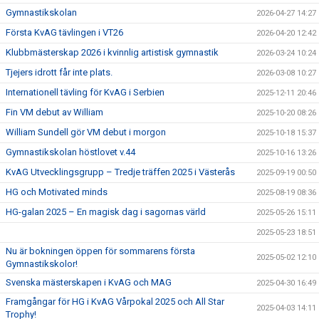
Gymnastikskolan
2026-04-27 14:27
Första KvAG tävlingen i VT26
2026-04-20 12:42
Klubbmästerskap 2026 i kvinnlig artistisk gymnastik
2026-03-24 10:24
Tjejers idrott får inte plats.
2026-03-08 10:27
Internationell tävling för KvAG i Serbien
2025-12-11 20:46
Fin VM debut av William
2025-10-20 08:26
William Sundell gör VM debut i morgon
2025-10-18 15:37
Gymnastikskolan höstlovet v.44
2025-10-16 13:26
KvAG Utvecklingsgrupp – Tredje träffen 2025 i Västerås
2025-09-19 00:50
HG och Motivated minds
2025-08-19 08:36
HG-galan 2025 – En magisk dag i sagornas värld
2025-05-26 15:11
2025-05-23 18:51
Nu är bokningen öppen för sommarens första
2025-05-02 12:10
Gymnastikskolor!
Svenska mästerskapen i KvAG och MAG
2025-04-30 16:49
Framgångar för HG i KvAG Vårpokal 2025 och All Star
2025-04-03 14:11
Trophy!