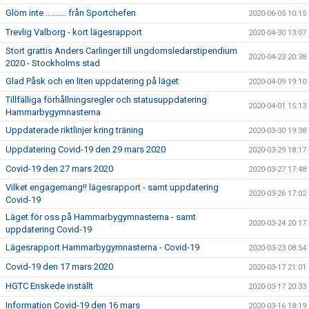
Glöm inte .......... från Sportchefen
2020-06-05 10:15
Trevlig Valborg - kort lägesrapport
2020-04-30 13:07
Stort grattis Anders Carlinger till ungdomsledarstipendium
2020-04-23 20:38
2020 - Stockholms stad
Glad Påsk och en liten uppdatering på läget
2020-04-09 19:10
Tillfälliga förhållningsregler och statusuppdatering
2020-04-01 15:13
Hammarbygymnasterna
Uppdaterade riktlinjer kring träning
2020-03-30 19:38
Uppdatering Covid-19 den 29 mars 2020
2020-03-29 18:17
Covid-19 den 27 mars 2020
2020-03-27 17:48
Vilket engagemang!! lägesrapport - samt uppdatering
2020-03-26 17:02
Covid-19
Läget för oss på Hammarbygymnasterna - samt
2020-03-24 20:17
uppdatering Covid-19
Lägesrapport Hammarbygymnasterna - Covid-19
2020-03-23 08:54
Covid-19 den 17 mars 2020
2020-03-17 21:01
HGTC Enskede inställt
2020-03-17 20:33
Information Covid-19 den 16 mars
2020-03-16 18:19