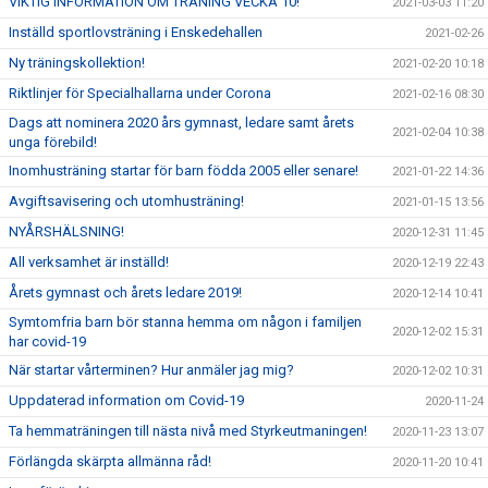
VIKTIG INFORMATION OM TRÄNING VECKA 10!
2021-03-03 11:20
Inställd sportlovsträning i Enskedehallen
2021-02-26
Ny träningskollektion!
2021-02-20 10:18
Riktlinjer för Specialhallarna under Corona
2021-02-16 08:30
Dags att nominera 2020 års gymnast, ledare samt årets
2021-02-04 10:38
unga förebild!
Inomhusträning startar för barn födda 2005 eller senare!
2021-01-22 14:36
Avgiftsavisering och utomhusträning!
2021-01-15 13:56
NYÅRSHÄLSNING!
2020-12-31 11:45
All verksamhet är inställd!
2020-12-19 22:43
Årets gymnast och årets ledare 2019!
2020-12-14 10:41
Symtomfria barn bör stanna hemma om någon i familjen
2020-12-02 15:31
har covid-19
När startar vårterminen? Hur anmäler jag mig?
2020-12-02 10:31
Uppdaterad information om Covid-19
2020-11-24
Ta hemmaträningen till nästa nivå med Styrkeutmaningen!
2020-11-23 13:07
Förlängda skärpta allmänna råd!
2020-11-20 10:41