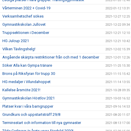
2022-01-20 12:48
Vårterminen 2022 + Covid-19
2022-01-12 13:31
Verksamhetschef sökes
2021-12-27 12:25
Gymnastikskolan Jullovet
2021-12-22 09:34
Truppsektionen i December
2021-12-21 12:10
HG Julcup 2021
2021-12-21 10:42
Vilken Tävlingshelg!
2021-12-02 15:39
Angående skärpta restriktioner från och med 1 december
2021-12-01 12:26
Söker Alla kan Gympa tränare
2021-11-25 15:30
Brons på Riksfyran för trupp 30
2021-11-15 15:42
HG medaljer i Vilundahoppet
2021-11-14 13:55
Kallelse årsmöte 2021!
2021-10-28 09:35
Gymnastikskolan Höstlov 2021
2021-10-03 16:52
Platser kvar i våra barngrupper
2021-09-16 14:53
Grundkurs och uppstartsträff 29/8
2021-08-20 11:07
Terminsstart och information till nya gymnaster
2021-08-13 17:00
Tilde Carlinger är årets unga förebild 2020!