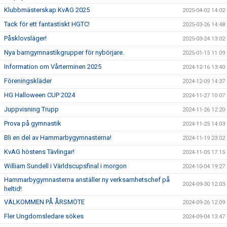
Klubbmästerskap KvAG 2025
2025-04-02 14:02
Tack för ett fantastiskt HGTC!
2025-03-26 14:48
Påsklovsläger!
2025-03-24 13:02
Nya barngymnastikgrupper för nybörjare.
2025-01-15 11:09
Information om Vårterminen 2025
2024-12-16 13:40
Föreningskläder
2024-12-09 14:37
HG Halloween CUP 2024
2024-11-27 10:07
Juppvisning Trupp
2024-11-26 12:20
Prova på gymnastik
2024-11-25 14:03
Bli en del av Hammarbygymnasterna!
2024-11-19 23:02
KvAG höstens Tävlingar!
2024-11-05 17:15
William Sundell i Världscupsfinal i morgon
2024-10-04 19:27
Hammarbygymnasterna anställer ny verksamhetschef på
2024-09-30 12:03
heltid!
VÄLKOMMEN PÅ ÅRSMÖTE
2024-09-26 12:09
Fler Ungdomsledare sökes
2024-09-04 13:47