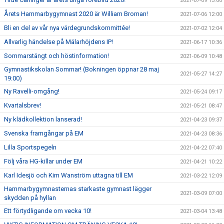
2021-07-09 15:00
Årets Hammarbygymnast 2020 är William Broman!
2021-07-06 12:00
Bli en del av vår nya värdegrundskommittée!
2021-07-02 12:04
Allvarlig händelse på Mälarhöjdens IP!
2021-06-17 10:36
Sommarstängt och höstinformation!
2021-06-09 10:48
Gymnastikskolan Sommar! (Bokningen öppnar 28 maj
2021-05-27 14:27
19:00)
Ny Ravelli-omgång!
2021-05-24 09:17
Kvartalsbrev!
2021-05-21 08:47
Ny klädkollektion lanserad!
2021-04-23 09:37
Svenska framgångar på EM
2021-04-23 08:36
Lilla Sportspegeln
2021-04-22 07:40
Följ våra HG-killar under EM
2021-04-21 10:22
Karl Idesjö och Kim Wanström uttagna till EM
2021-03-22 12:09
Hammarbygymnasternas starkaste gymnast lägger
2021-03-09 07:00
skydden på hyllan
Ett förtydligande om vecka 10!
2021-03-04 13:48