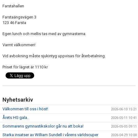
Farstahallen
Farstaängsvägen 3
123 46 Farsta
Egen lunch och mellis tas med av gymnasterna.
Varmt välkommen!
Vid avbokning måste sjukintyg uppvisas för återbetalning.
Priset för lägret är 1110 kr
Nyhetsarkiv
Välkommen till oss i höst!
2026-06-10 15:21
Årets HG gala.
2026-05-11 10:41
Sommarens gymnastikskolor går nu att boka!
2026-05-05 09:11
Starka insatser av William Sundell i vårens världscuper
2026-04-29 10:00