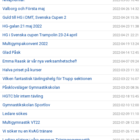
2022-05-03 16:46
Valborg och Första maj
2022-04-26 14:32
Guld till HG i DMT, Svenska Cupen 2
2022-04-24 15:36
HG-galan 21 maj 2022
2022-04-23 11:38
HG i Svenska cupen Trampolin 23-24 april
2022-04-21 22:21
Multigympakonvent 2022
2022-04-19 13:24
Glad Påsk
2022-04-14 12:45
Emma Raask är vår nya verksamhetschef!
2022-04-07 09:24
Halva priset på kurser
2022-03-23 11:32
Vilken fantastisk tävlingshelg för Trupp sektionen
2022-03-22 16:07
Påsklovsläger Gymnastikskolan
2022-03-20 08:36
HGTC blir intern tävling
2022-02-18 15:45
Gymnastikskolan Sportlov
2022-02-10 12:00
Ledare sökes
2022-02-09 11:10
Multigymnastik VT22
2022-01-28 12:30
Vi söker nu en KvAG tränare
2022-01-26 11:40
Lediga platser i våra grupper. Träningsgymnastik