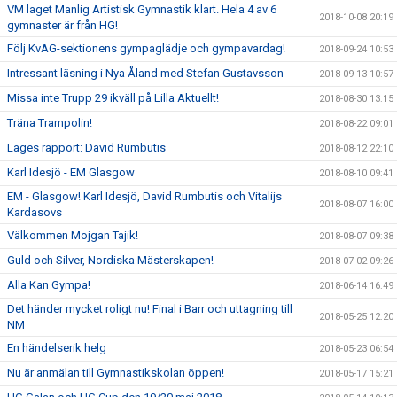
VM laget Manlig Artistisk Gymnastik klart. Hela 4 av 6
2018-10-08 20:19
gymnaster är från HG!
Följ KvAG-sektionens gympaglädje och gympavardag!
2018-09-24 10:53
Intressant läsning i Nya Åland med Stefan Gustavsson
2018-09-13 10:57
Missa inte Trupp 29 ikväll på Lilla Aktuellt!
2018-08-30 13:15
Träna Trampolin!
2018-08-22 09:01
Läges rapport: David Rumbutis
2018-08-12 22:10
Karl Idesjö - EM Glasgow
2018-08-10 09:41
EM - Glasgow! Karl Idesjö, David Rumbutis och Vitalijs
2018-08-07 16:00
Kardasovs
Välkommen Mojgan Tajik!
2018-08-07 09:38
Guld och Silver, Nordiska Mästerskapen!
2018-07-02 09:26
Alla Kan Gympa!
2018-06-14 16:49
Det händer mycket roligt nu! Final i Barr och uttagning till
2018-05-25 12:20
NM
En händelserik helg
2018-05-23 06:54
Nu är anmälan till Gymnastikskolan öppen!
2018-05-17 15:21