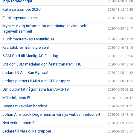
Inga förändringar
2020-11-18 08:00
Kallelse årsmöte 2020!
2020-11-12 12:45
Familjegymnastiken!
2020-11-06 10:36
Mycket viktig information om träning, tävling och
2020-10-29 16:17
lägerverksamhet!
Klubbmästerskap i Kvinnlig AG
2020-10-28 14:33
Kvartalsbrev från styrelsen!
2020-10-16 11:18
6 SM Guld till Manlig AG Elit idag
2020-10-11 15:06
SM och JSM medaljer och Årets tränare till HG
2020-10-10 18:14
Ledare till Alla Kan Gympa!
2020-10-08 14:32
Lediga platser i BARN och GFF grupper
2020-10-08 11:35
Om du träffat någon som har Covid-19
2020-10-08 09:52
Mälarhöjdens IP
2020-10-01 21:47
Gymnastikskolan höstlov!
2020-09-22 11:11
Johan Allenbäck Degerheim är vår nya verksamhetschef!
2020-09-14 13:10
Nytt verksamhetsår!
2020-09-09 09:02
Ledare till våra olika grupper
2020-09-02 12:57