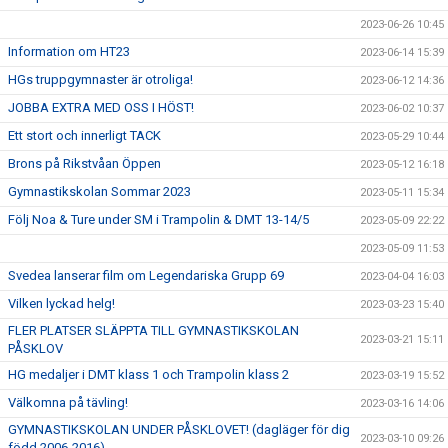
2023-06-26 10:45
Information om HT23
2023-06-14 15:39
HGs truppgymnaster är otroliga!
2023-06-12 14:36
JOBBA EXTRA MED OSS I HÖST!
2023-06-02 10:37
Ett stort och innerligt TACK
2023-05-29 10:44
Brons på Rikstvåan Öppen
2023-05-12 16:18
Gymnastikskolan Sommar 2023
2023-05-11 15:34
Följ Noa & Ture under SM i Trampolin & DMT 13-14/5
2023-05-09 22:22
2023-05-09 11:53
Svedea lanserar film om Legendariska Grupp 69
2023-04-04 16:03
Vilken lyckad helg!
2023-03-23 15:40
FLER PLATSER SLÄPPTA TILL GYMNASTIKSKOLAN
2023-03-21 15:11
PÅSKLOV
HG medaljer i DMT klass 1 och Trampolin klass 2
2023-03-19 15:52
Välkomna på tävling!
2023-03-16 14:06
GYMNASTIKSKOLAN UNDER PÅSKLOVET! (dagläger för dig
2023-03-10 09:26
född 2006-2016)