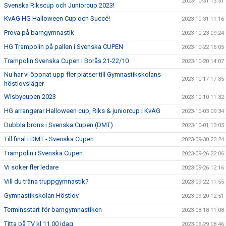
2023-10-31 13:51
Svenska Rikscup och Juniorcup 2023!
KvAG HG Halloween Cup och Succé!
2023-10-31 11:16
Prova på barngymnastik
2023-10-23 09:24
HG Trampolin på pallen i Svenska CUPEN
2023-10-22 16:05
Trampolin Svenska Cupen i Borås 21-22/10
2023-10-20 14:07
Nu har vi öppnat upp fler platser till Gymnastikskolans
2023-10-17 17:35
höstlovsläger
Wisbycupen 2023
2023-10-10 11:32
HG arrangerar Halloween cup, Riks & juniorcup i KvAG
2023-10-03 09:34
Dubbla brons i Svenska Cupen (DMT)
2023-10-01 13:05
Till final i DMT - Svenska Cupen
2023-09-30 23:24
Trampolin i Svenska Cupen
2023-09-26 22:06
Vi söker fler ledare
2023-09-26 12:16
Vill du träna truppgymnastik?
2023-09-22 11:55
Gymnastikskolan Höstlov
2023-09-20 12:51
Terminsstart för barngymnastiken
2023-08-18 11:08
Titta på TV kl 11.00 idag
2023-06-29 08:46