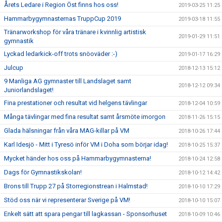
Årets Ledare i Region Öst finns hos oss!
2019-03-25 11:25
Hammarbygymnasternas TruppCup 2019
2019-03-18 11:55
Tränarworkshop för våra tränare i kvinnlig artistisk
2019-01-29 11:51
gymnastik
Lyckad ledarkick-off trots snöoväder :-)
2019-01-17 16:29
Julcup
2018-12-13 15:12
9 Manliga AG gymnaster till Landslaget samt
2018-12-12 09:34
Juniorlandslaget!
Fina prestationer och resultat vid helgens tävlingar
2018-12-04 10:59
Många tävlingar med fina resultat samt årsmöte imorgon
2018-11-26 15:15
Glada hälsningar från våra MAG-killar på VM
2018-10-26 17:44
Karl Idesjö - Mitt i Tyresö inför VM i Doha som börjar idag!
2018-10-25 15:37
Mycket händer hos oss på Hammarbygymnasterna!
2018-10-24 12:58
Dags för Gymnastikskolan!
2018-10-12 14:42
Brons till Trupp 27 på Storregionstrean i Halmstad!
2018-10-10 17:29
Stöd oss när vi representerar Sverige på VM!
2018-10-10 15:07
Enkelt sätt att spara pengar till lagkassan - Sponsorhuset
2018-10-09 10:46