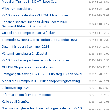
Medaljer i Trampolin & DMT i Levo Cup,
2024-04-22 16:59
Vilken gymnastikfest!
2024-03-28 11:21
KvAG Klubbmästerskap VT 2024 i Mälarhöjden
2024-03-19 09:07
Johanna Schärer utsedd till Årets Ledare 2023 i
2024-03-18 12:17
Gymnastikförbundet region öst
Guld till HG i Trampolin klass 3 flickor
2024-03-11 17:17
Trampolin Svenska Cupen Lördag 9/3 + Söndag 10/3
2024-03-08 17:32
Datum för läger vårterminen 2024
2024-02-24 07:59
Vårterminens platser är släppta!
2023-12-18 17:00
KvAG Sista tävling av terminen och fira framgång!
2023-12-13 12:30
GULDREGN på regionmästerskapen
2023-12-09 22:18
Framgångsrik tävling i KvAG VGF Cup steg 1-7 och pokal
2023-11-28 13:15
Medaljer till Trampolin 80 - Vilundahoppet regiontävling
2023-11-26 16:21
Juluppvisning 2023
2023-11-15 01:53
Information om årsmöte - motioner
2023-11-07 14:19
Kallelse till årsmöte
2023-11-02 17:06
Spännande nyheter från Hammarbygymnasterna – KvAG