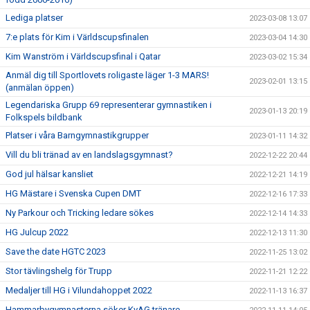
Lediga platser
2023-03-08 13:07
7:e plats för Kim i Världscupsfinalen
2023-03-04 14:30
Kim Wanström i Världscupsfinal i Qatar
2023-03-02 15:34
Anmäl dig till Sportlovets roligaste läger 1-3 MARS!
2023-02-01 13:15
(anmälan öppen)
Legendariska Grupp 69 representerar gymnastiken i
2023-01-13 20:19
Folkspels bildbank
Platser i våra Barngymnastikgrupper
2023-01-11 14:32
Vill du bli tränad av en landslagsgymnast?
2022-12-22 20:44
God jul hälsar kansliet
2022-12-21 14:19
HG Mästare i Svenska Cupen DMT
2022-12-16 17:33
Ny Parkour och Tricking ledare sökes
2022-12-14 14:33
HG Julcup 2022
2022-12-13 11:30
Save the date HGTC 2023
2022-11-25 13:02
Stor tävlingshelg för Trupp
2022-11-21 12:22
Medaljer till HG i Vilundahoppet 2022
2022-11-13 16:37
Hammarbygymnasterna söker KvAG tränare