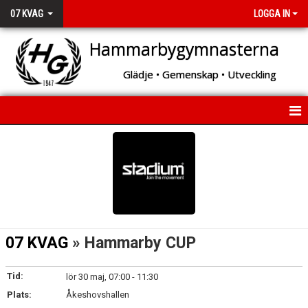
07 KVAG
LOGGA IN
Hammarbygymnasterna
Glädje • Gemenskap • Utveckling
HEM
NYHETER
KALENDER
TÄVLINGAR
07 KVAG
» Hammarby CUP
TRUPPEN
Tid:
lör 30 maj, 07:00 - 11:30
BILDGALLERI
Plats:
Åkeshovshallen