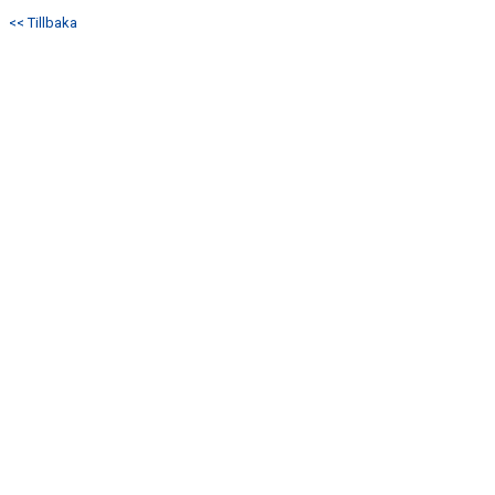
DOKUMENT
<< Tillbaka
KONTAKT