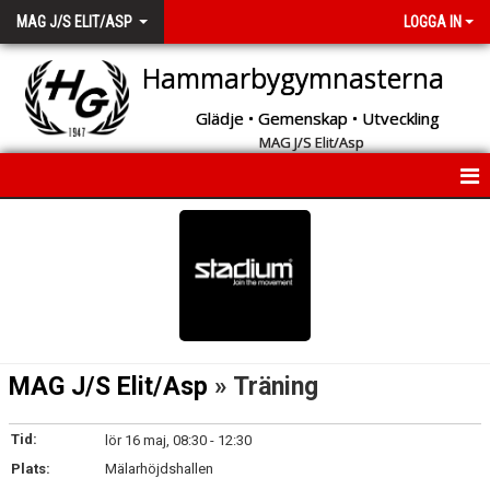
MAG J/S ELIT/ASP
LOGGA IN
Hammarbygymnasterna
Glädje • Gemenskap • Utveckling
MAG J/S Elit/Asp
START
INFORMATION
KALENDER
MEDLEMMAR
MAG J/S Elit/Asp
» Träning
BILDGALLERI
Tid:
lör 16 maj, 08:30 - 12:30
KONTAKT
Plats:
Mälarhöjdshallen