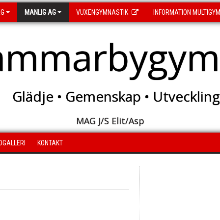
AG
MANLIG AG
VUXENGYMNASTIK
INFORMATION MULTIGY
ammarbygymn
Glädje • Gemenskap • Utveckling
MAG J/S Elit/Asp
LDGALLERI
KONTAKT