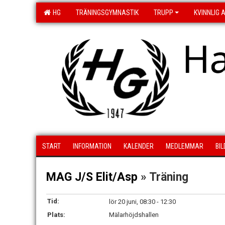
HG
TRÄNINGSGYMNASTIK
TRUPP
KVINNLIG 
H
START
INFORMATION
KALENDER
MEDLEMMAR
BI
MAG J/S Elit/Asp
» Träning
Tid:
lör 20 juni, 08:30 - 12:30
Plats:
Mälarhöjdshallen