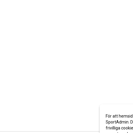
För att hemsid
SportAdmin. De
frivilliga cooki