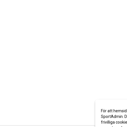
För att hemsid
SportAdmin. De
frivilliga cooki