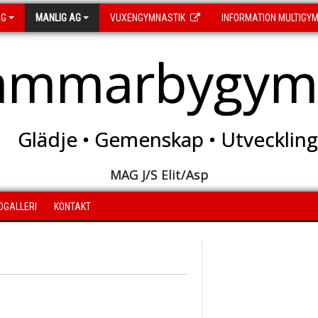
AG
MANLIG AG
VUXENGYMNASTIK
INFORMATION MULTIGY
ammarbygymn
Glädje • Gemenskap • Utveckling
MAG J/S Elit/Asp
LDGALLERI
KONTAKT