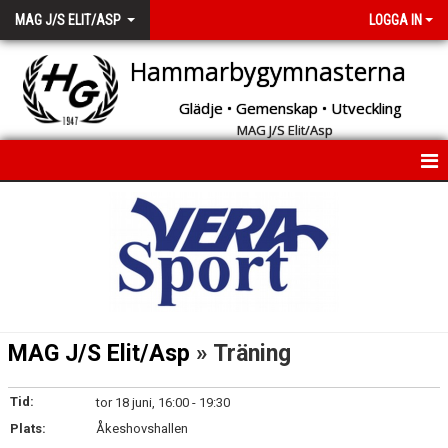
MAG J/S ELIT/ASP
LOGGA IN
Hammarbygymnasterna
Glädje • Gemenskap • Utveckling
MAG J/S Elit/Asp
START
INFORMATION
KALENDER
MEDLEMMAR
MAG J/S Elit/Asp
» Träning
BILDGALLERI
Tid:
tor 18 juni, 16:00 - 19:30
KONTAKT
Plats:
Åkeshovshallen