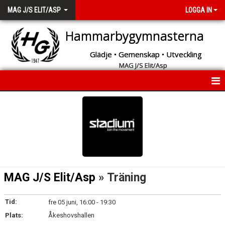
MAG J/S ELIT/ASP
LOGGA IN
Hammarbygymnasterna
Glädje • Gemenskap • Utveckling
MAG J/S Elit/Asp
START
INFORMATION
KALENDER
MEDLEMMAR
MAG J/S Elit/Asp
» Träning
BILDGALLERI
Tid:
fre 05 juni, 16:00 - 19:30
KONTAKT
Plats:
Åkeshovshallen