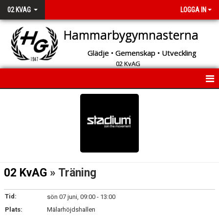
02 KVAG
LOGGA IN
Hammarbygymnasterna
Glädje • Gemenskap • Utveckling
02 KvAG
START
INFORMATION
BILDGALLERI
KONTAKT
02 KvAG
» Träning
Tid:
sön 07 juni, 09:00 - 13:00
Plats:
Mälarhöjdshallen