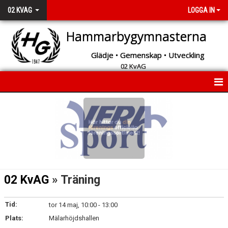
02 KVAG
LOGGA IN
Hammarbygymnasterna
Glädje • Gemenskap • Utveckling
02 KvAG
START
INFORMATION
BILDGALLERI
KONTAKT
02 KvAG
» Träning
Tid:
tor 14 maj, 10:00 - 13:00
Plats:
Mälarhöjdshallen